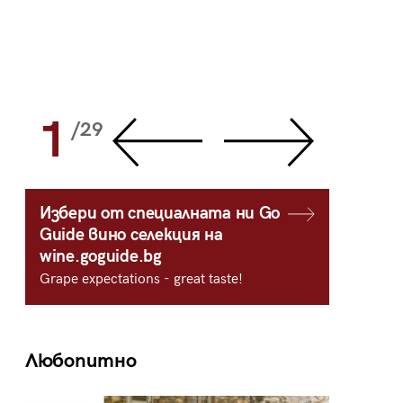
1
2
/29
/
Избери от специалната ни Go
Guide вино селекция на
wine.goguide.bg
Grape expectations - great taste!
Любопитно