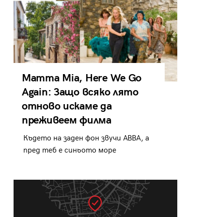
Mamma Mia, Here We Go
Again: Защо всяко лято
отново искаме да
преживеем филма
Където на заден фон звучи ABBA, а
пред теб е синьото море