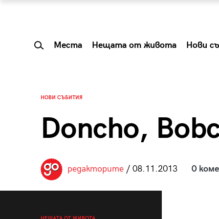
Места
Нещата от живота
Нови с
НОВИ СЪБИТИЯ
Doncho, Bobc
редакторите
/ 08.11.2013
0 ком
 Shareable:
Summer Prelude: ка
лги вечери и
започва лятото в 
НЕЩАТА ОТ ЖИВОТА