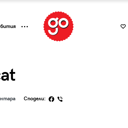
ъбития
at
ентара
Сподели:
к
Tender is the Wine – Какво
чаша
се пие на Лазурния бряг