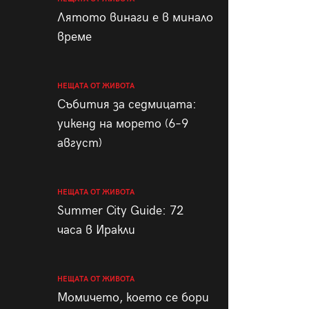
пания
Лятото винаги е в минало
време
НЕЩАТА ОТ ЖИВОТА
28
/29
Събития за седмицата:
уикенд на морето (6–9
август)
НЕЩАТА ОТ ЖИВОТА
Summer City Guide: 72
часа в Иракли
НЕЩАТА ОТ ЖИВОТА
Момичето, което се бори