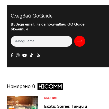
Следвай GoGuide
Въведи email, за да получаваш GO Guide
бюлетин
Намерено в
СЪБИТИЯ
Exotic Soirée: Танци и