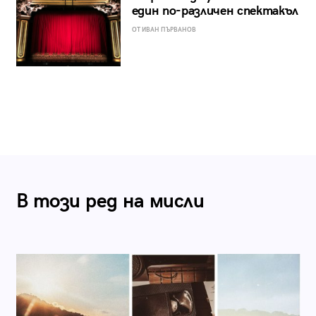
един по-различен спектакъл
ОТ ИВАН ПЪРВАНОВ
В този ред на мисли