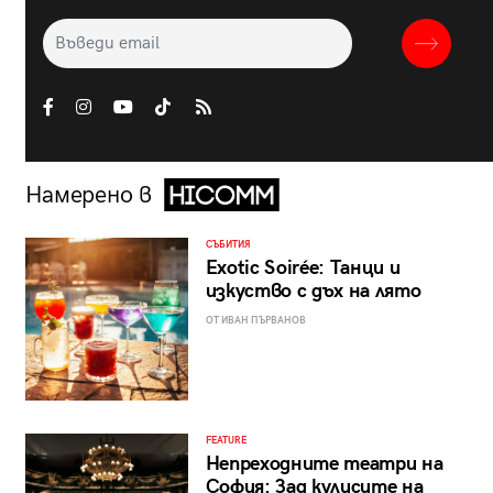
Намерено в
СЪБИТИЯ
Exotic Soirée: Танци и
изкуство с дъх на лято
ОТ ИВАН ПЪРВАНОВ
FEATURE
Непреходните театри на
София: Зад кулисите на