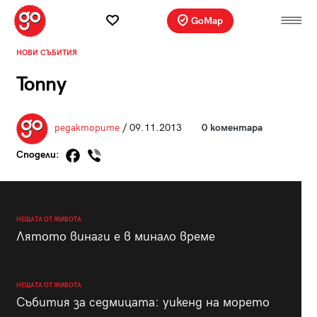
GoMap
НОВИ СЪБИТИЯ
Tonny
редакторите
/ 09.11.2013
0 коментара
Сподели:
НЕЩАТА ОТ ЖИВОТА
Лятото винаги е в минало време
НЕЩАТА ОТ ЖИВОТА
Събития за седмицата: уикенд на морето