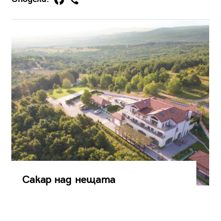
Сакар над нещата