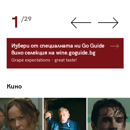
1
/29
Избери от специалната ни Go Guide
вино селекция на wine.goguide.bg
Grape expectations - great taste!
Кино