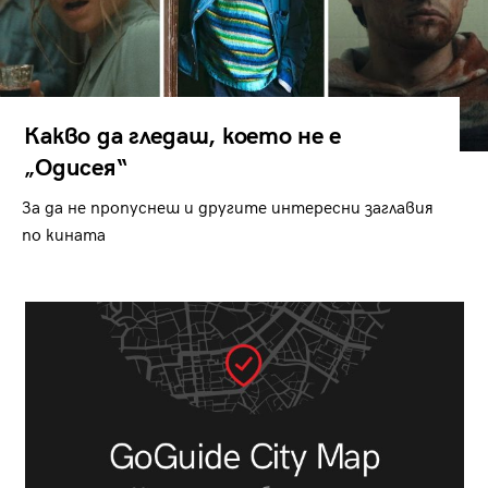
Какво да гледаш, което не е
„Одисея“
За да не пропуснеш и другите интересни заглавия
по кината