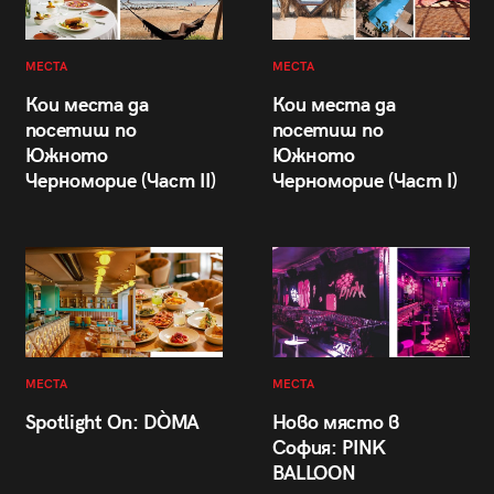
МЕСТА
МЕСТА
Кои места да
Кои места да
посетиш по
посетиш по
Южното
Южното
Черноморие (Част II)
Черноморие (Част I)
МЕСТА
МЕСТА
Spotlight On: DÒMA
Ново място в
София: PINK
BALLOON