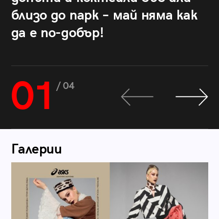
близо до парк – май няма как
да е по-добър!
01
/ 04
Галерии