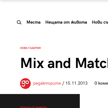
Места
Нещата от живота
Нови с
НОВИ СЪБИТИЯ
Mix and Matc
редакторите
/ 15.11.2013
0 ком
 Shareable:
Summer Prelude: ка
лги вечери и
започва лятото в 
НЕЩАТА ОТ ЖИВОТА