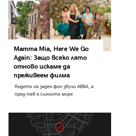
Mamma Mia, Here We Go
Again: Защо всяко лято
отново искаме да
преживеем филма
Където на заден фон звучи ABBA, а
пред теб е синьото море