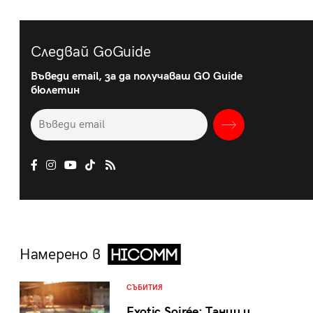
Следвай GoGuide
Въведи email, за да получаваш GO Guide
бюлетин
Намерено в
СЪБИТИЯ
Exotic Soirée: Танци и