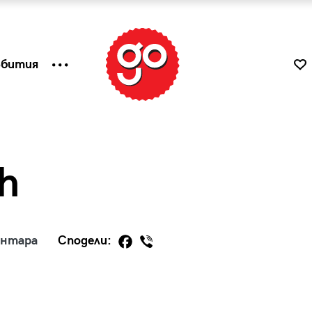
ъбития
h
ентара
Сподели:
к
Tender is the Wine – Какво
чаша
се пие на Лазурния бряг