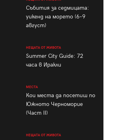
пания
Събития за седмицата:
уикенд на морето (6–9
август)
28
/29
НЕЩАТА ОТ ЖИВОТА
Summer City Guide: 72
часа в Иракли
МЕСТА
Кои места да посетиш по
Южното Черноморие
(Част II)
НЕЩАТА ОТ ЖИВОТА