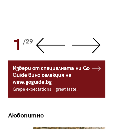
1
2
/29
/
Избери от специалната ни Go
Guide вино селекция на
wine.goguide.bg
Grape expectations - great taste!
Любопитно