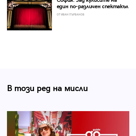
София: Зад кулисите на
един по-различен спектакъл
ОТ ИВАН ПЪРВАНОВ
В този ред на мисли