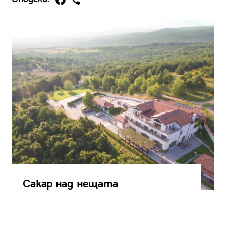
Сакар над нещата