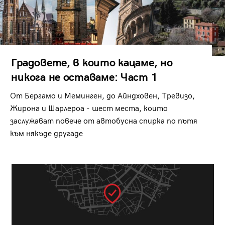
Градовете, в които кацаме, но
никога не оставаме: Част 1
От Бергамо и Меминген, до Айндховен, Тревизо,
Жирона и Шарлероа - шест места, които
заслужават повече от автобусна спирка по пътя
към някъде другаде