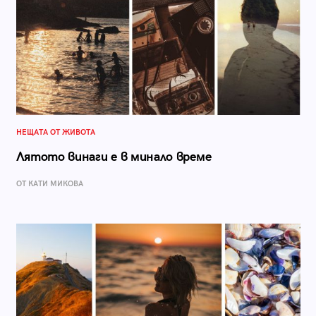
НЕЩАТА ОТ ЖИВОТА
Лятото винаги е в минало време
ОТ КАТИ МИКОВА