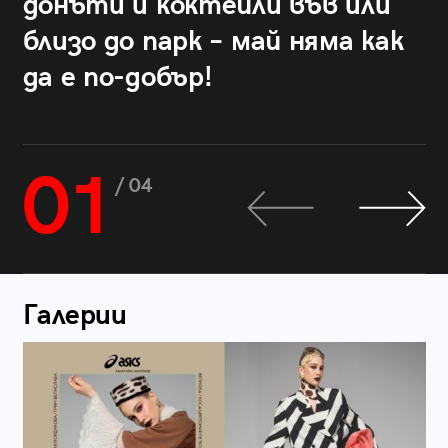
донъти и коктейли във или
близо до парк – май няма как
да е по-добър!
01
/ 04
Галерии