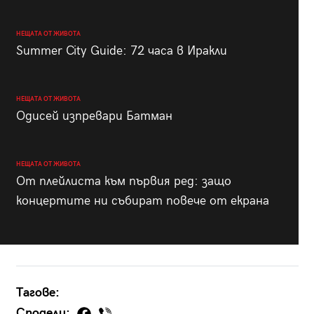
НЕЩАТА ОТ ЖИВОТА
Summer City Guide: 72 часа в Иракли
НЕЩАТА ОТ ЖИВОТА
Одисей изпревари Батман
НЕЩАТА ОТ ЖИВОТА
От плейлиста към първия ред: защо
концертите ни събират повече от екрана
Тагове:
Сподели: