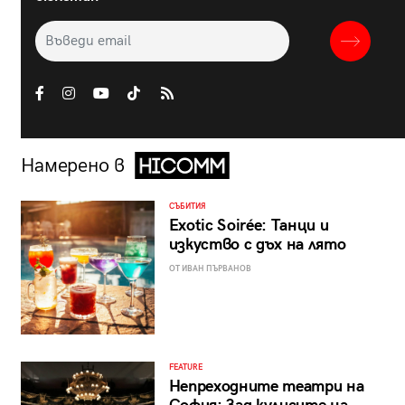
Намерено в
СЪБИТИЯ
Exotic Soirée: Танци и
изкуство с дъх на лято
ОТ ИВАН ПЪРВАНОВ
FEATURE
Непреходните театри на