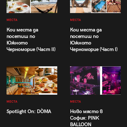
МЕСТА
МЕСТА
Кои места да
Кои места да
посетиш по
посетиш по
Южното
Южното
Черноморие (Част II)
Черноморие (Част I)
МЕСТА
МЕСТА
Spotlight On: DÒMA
Ново място в
София: PINK
BALLOON