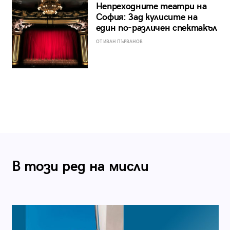
Непреходните театри на
София: Зад кулисите на
един по-различен спектакъл
ОТ ИВАН ПЪРВАНОВ
В този ред на мисли