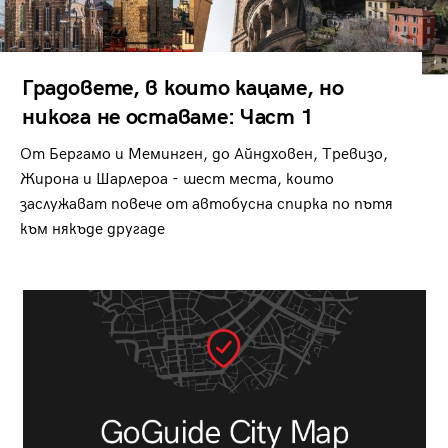
Градовете, в които кацаме, но
никога не оставаме: Част 1
От Бергамо и Меминген, до Айндховен, Тревизо,
Жирона и Шарлероа - шест места, които
заслужават повече от автобусна спирка по пътя
към някъде другаде