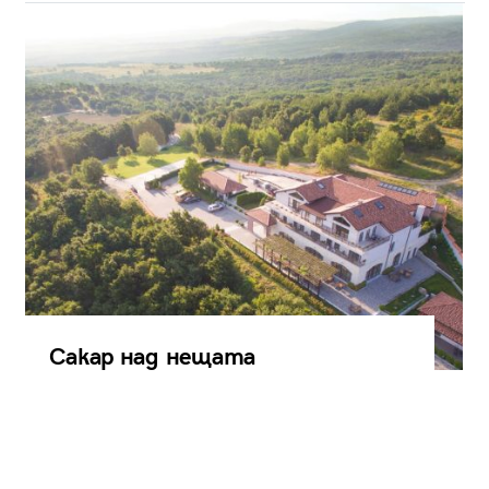
Сакар над нещата