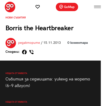
GoMap
НОВИ СЪБИТИЯ
Borris the Heartbreaker
редакторите
/ 15.11.2013
0 коментара
Сподели:
НЕЩАТА ОТ ЖИВОТА
Събития за седмицата: уикенд на морето
(6–9 август)
НЕЩАТА ОТ ЖИВОТА