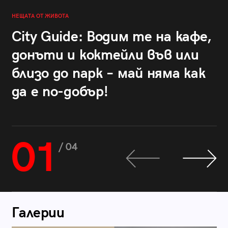
НЕЩАТА ОТ ЖИВОТА
City Guide: Водим те на кафе,
донъти и коктейли във или
близо до парк – май няма как
да е по-добър!
01
/ 04
Галерии