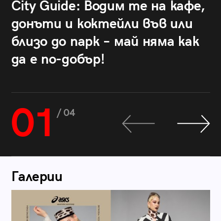
City Guide: Водим те на кафе,
донъти и коктейли във или
близо до парк – май няма как
да е по-добър!
01
/ 04
Галерии