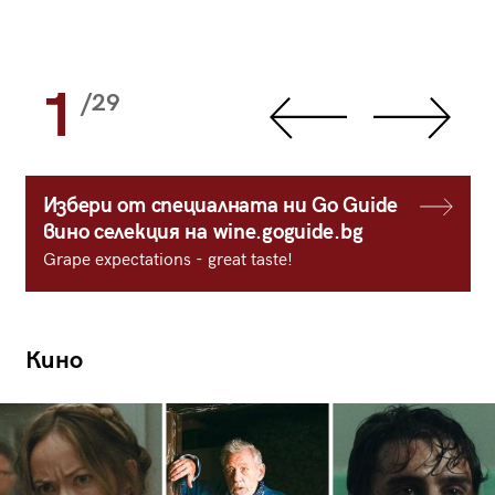
1
/29
Избери от специалната ни Go Guide
вино селекция на wine.goguide.bg
Grape expectations - great taste!
Кино