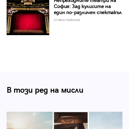
Непреходните театри на
София: Зад кулисите на
един по-различен спектакъл
ОТ ИВАН ПЪРВАНОВ
В този ред на мисли