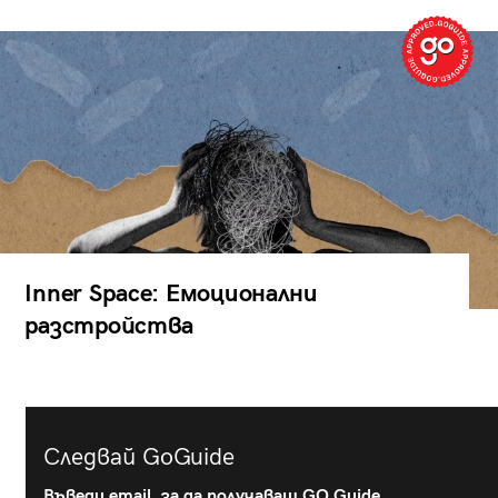
Inner Space: Емоционални
разстройства
Следвай GoGuide
Въведи email, за да получаваш GO Guide