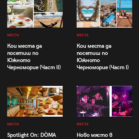
МЕСТА
МЕСТА
Кои места да
Кои места да
посетиш по
посетиш по
Южното
Южното
Черноморие (Част II)
Черноморие (Част I)
МЕСТА
МЕСТА
Spotlight On: DÒMA
Ново място в