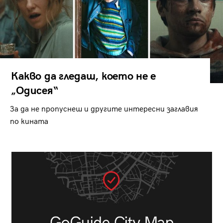
Какво да гледаш, което не е
„Одисея“
За да не пропуснеш и другите интересни заглавия
по кината