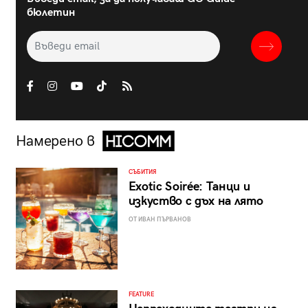
бюлетин
Намерено в
СЪБИТИЯ
Exotic Soirée: Танци и
изкуство с дъх на лято
ОТ ИВАН ПЪРВАНОВ
FEATURE