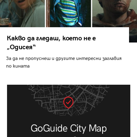
Какво да гледаш, което не е
„Одисея“
За да не пропуснеш и другите интересни заглавия
по кината