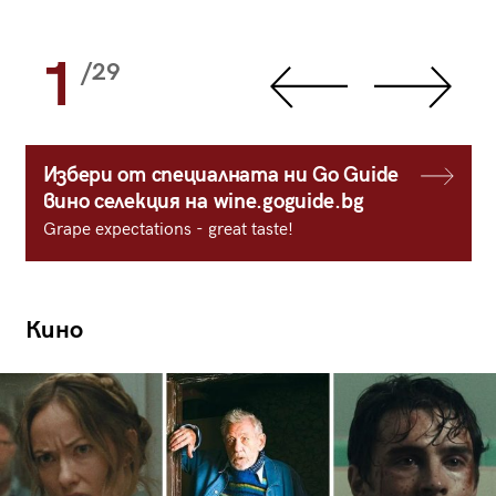
1
/29
Избери от специалната ни Go Guide
вино селекция на wine.goguide.bg
Grape expectations - great taste!
Кино