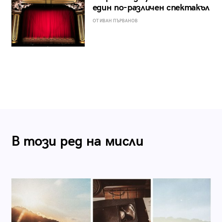
един по-различен спектакъл
ОТ ИВАН ПЪРВАНОВ
В този ред на мисли