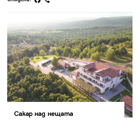
Сакар над нещата