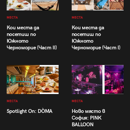
МЕСТА
МЕСТА
Кои места да
Кои места да
посетиш по
посетиш по
Южното
Южното
Черноморие (Част II)
Черноморие (Част I)
МЕСТА
МЕСТА
Spotlight On: DÒMA
Ново място в
София: PINK
BALLOON