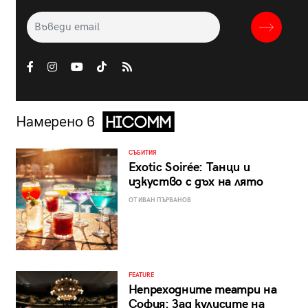
Намерено в
СЪБИТИЯ
Exotic Soirée: Танци и
изкуство с дъх на лято
ОТ ИВАН ПЪРВАНОВ
FEATURE
Непреходните театри на
София: Зад кулисите на