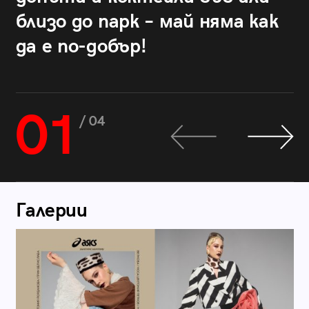
близо до парк – май няма как
да е по-добър!
01
/ 04
Галерии