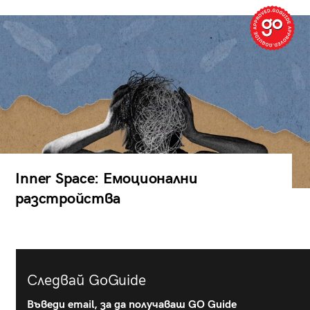
Inner Space: Емоционални
разстройства
Следвай GoGuide
Въведи email, за да получаваш GO Guide