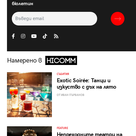
бюлетин
Намерено в
СЪБИТИЯ
Exotic Soirée: Танци и
изкуство с дъх на лято
ОТ ИВАН ПЪРВАНОВ
FEATURE
Непреходните театри на