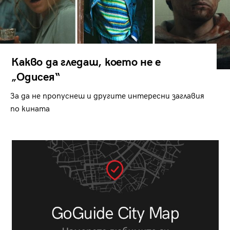
Какво да гледаш, което не е
„Одисея“
За да не пропуснеш и другите интересни заглавия
по кината