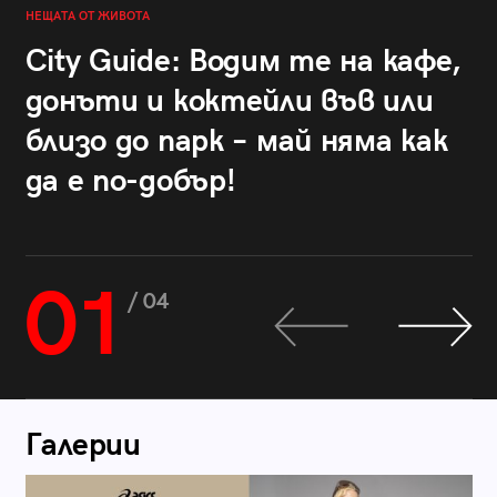
НЕЩАТА ОТ ЖИВОТА
City Guide: Водим те на кафе,
донъти и коктейли във или
близо до парк – май няма как
да е по-добър!
01
/ 04
Галерии