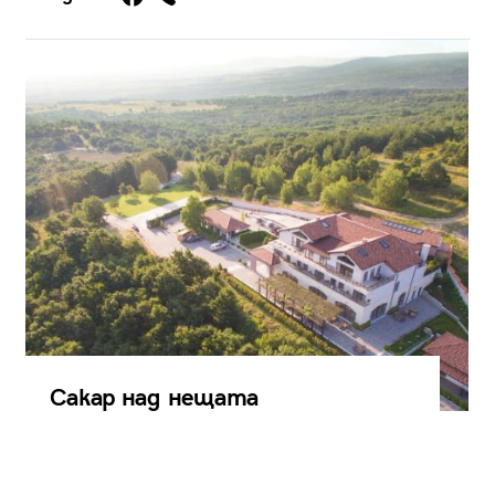
Сакар над нещата