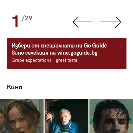
1
/29
Избери от специалната ни Go Guide
вино селекция на wine.goguide.bg
Grape expectations - great taste!
Кино