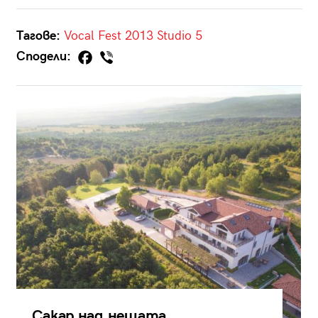
Тагове:
Vocal Fest 2013
Studio 5
Сподели:
Сакар над нещата