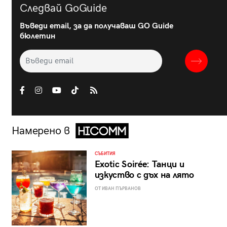
Следвай GoGuide
Въведи email, за да получаваш GO Guide
бюлетин
Намерено в
СЪБИТИЯ
Exotic Soirée: Танци и
изкуство с дъх на лято
ОТ ИВАН ПЪРВАНОВ