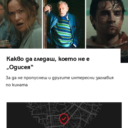
Какво да гледаш, което не е
„Одисея“
За да не пропуснеш и другите интересни заглавия
по кината