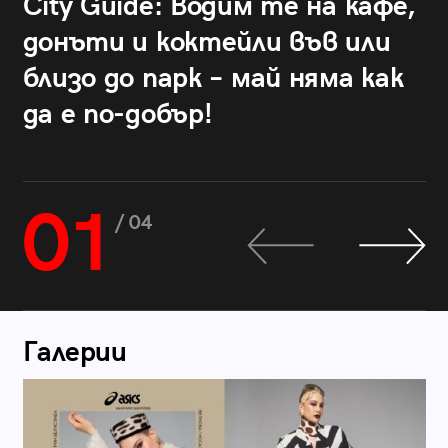
City Guide: Водим те на кафе,
донъти и коктейли във или
близо до парк – май няма как
да е по-добър!
01
/ 04
Галерии