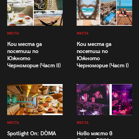
МЕСТА
МЕСТА
Кои места да
Кои места да
посетиш по
посетиш по
Южното
Южното
Черноморие (Част II)
Черноморие (Част I)
МЕСТА
МЕСТА
Spotlight On: DÒMA
Ново място в