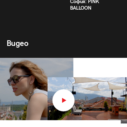
София: PINK
BALLOON
Видео