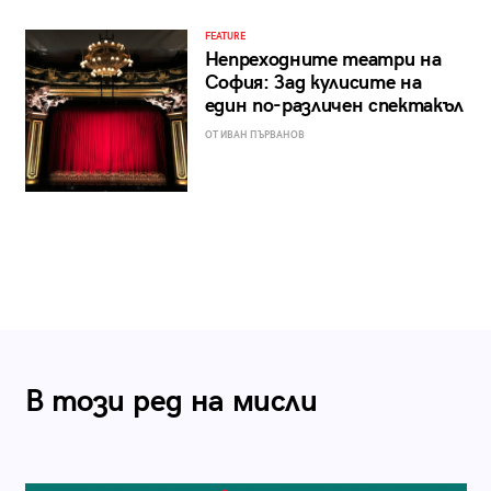
FEATURE
Непреходните театри на
София: Зад кулисите на
един по-различен спектакъл
ОТ ИВАН ПЪРВАНОВ
В този ред на мисли