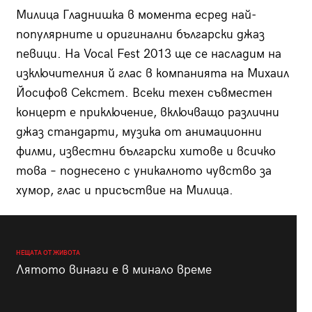
Милица Гладнишка в момента есред най-
популярните и оригинални български джаз
певици. На Vocal Fest 2013 ще се насладим на
изключителния й глас в компанията на Михаил
Йосифов Секстет. Всеки техен съвместен
концерт е приключение, включващо различни
джаз стандарти, музика от анимационни
филми, известни български хитове и всичко
това – поднесено с уникалното чувство за
хумор, глас и присъствие на Милица.
НЕЩАТА ОТ ЖИВОТА
Лятото винаги е в минало време