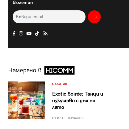
бюлетин
Намерено в
СЪБИТИЯ
Exotic Soirée: Танци и
изкуство с дъх на
лято
ОТ ИВАН ПЪРВАНОВ