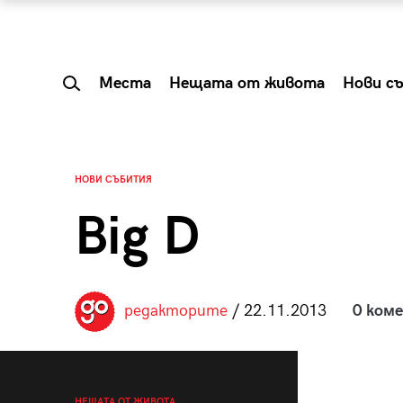
Места
Нещата от живота
Нови с
НОВИ СЪБИТИЯ
Big D
редакторите
/ 22.11.2013
0 ком
 Shareable:
Summer Prelude: ка
лги вечери и
започва лятото в 
НЕЩАТА ОТ ЖИВОТА