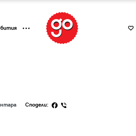
ъбития
ентара
Сподели:
к
Tender is the Wine – Какво
чаша
се пие на Лазурния бряг