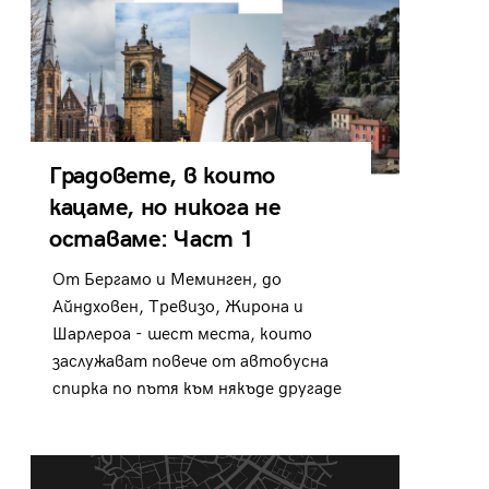
Градовете, в които
кацаме, но никога не
оставаме: Част 1
От Бергамо и Меминген, до
Айндховен, Тревизо, Жирона и
Шарлероа - шест места, които
заслужават повече от автобусна
спирка по пътя към някъде другаде