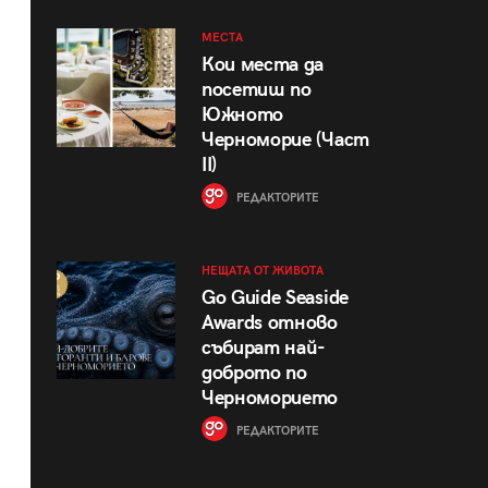
МЕСТА
Кои места да
посетиш по
Южното
Черноморие (Част
II)
РЕДАКТОРИТЕ
НЕЩАТА ОТ ЖИВОТА
Go Guide Seaside
Awards отново
събират най-
доброто по
Черноморието
РЕДАКТОРИТЕ