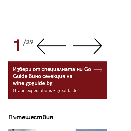
1
2
/29
/
Избери от специалната ни Go
Guide вино селекция на
wine.goguide.bg
Grape expectations - great taste!
Пътешествия