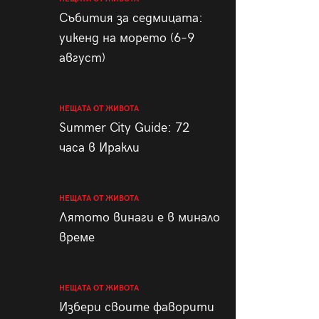
пания
Събития за седмицата:
уикенд на морето (6–9
август)
28
/29
НЕЩАТА ОТ ЖИВОТА
Summer City Guide: 72
часа в Иракли
НЕЩАТА ОТ ЖИВОТА
Лятото винаги е в минало
време
НЕЩАТА ОТ ЖИВОТА
Избери своите фаворити