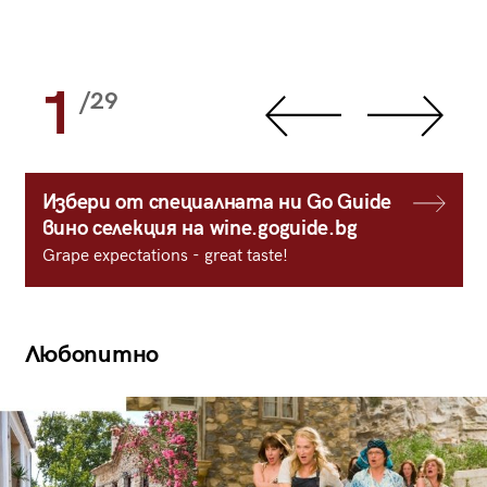
1
/29
Избери от специалната ни Go Guide
вино селекция на wine.goguide.bg
Grape expectations - great taste!
Любопитно