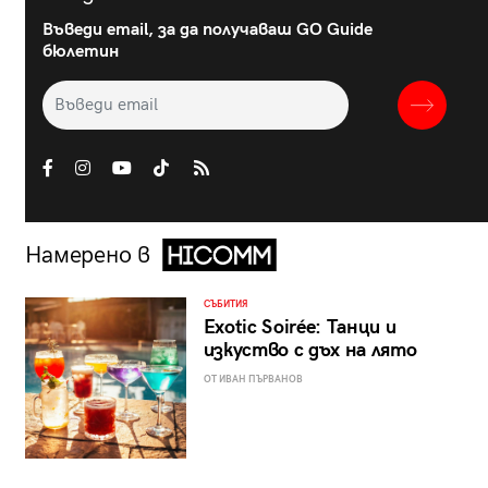
Въведи email, за да получаваш GO Guide
бюлетин
Намерено в
СЪБИТИЯ
Exotic Soirée: Танци и
изкуство с дъх на лято
ОТ ИВАН ПЪРВАНОВ