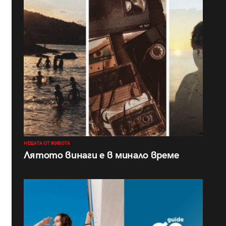
НЕЩАТА ОТ ЖИВОТА
Лятото винаги е в минало време