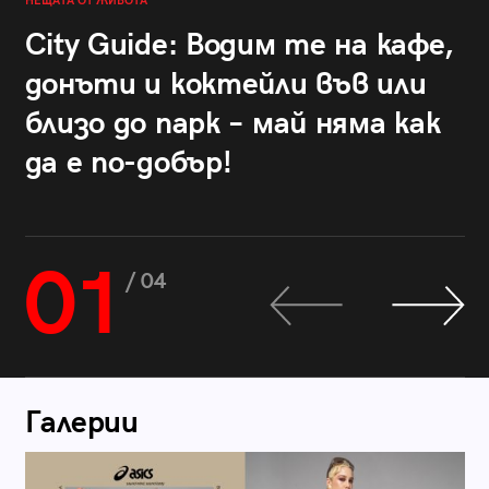
НЕЩАТА ОТ ЖИВОТА
City Guide: Водим те на кафе,
донъти и коктейли във или
близо до парк – май няма как
да е по-добър!
01
/ 04
Галерии