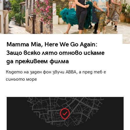
Mamma Mia, Here We Go Again:
Защо всяко лято отново искаме
да преживеем филма
Където на заден фон звучи ABBA, а пред теб е
синьото море