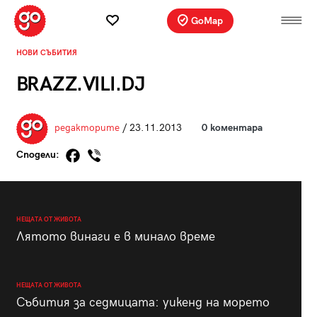
GoMap
НОВИ СЪБИТИЯ
BRAZZ.VILI.DJ
редакторите
/ 23.11.2013
0 коментара
Сподели:
НЕЩАТА ОТ ЖИВОТА
Лятото винаги е в минало време
НЕЩАТА ОТ ЖИВОТА
Събития за седмицата: уикенд на морето