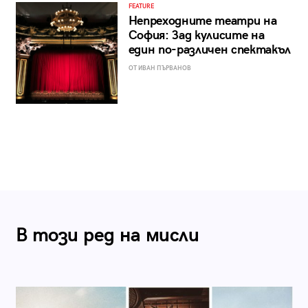
FEATURE
Непреходните театри на
София: Зад кулисите на
един по-различен спектакъл
ОТ ИВАН ПЪРВАНОВ
В този ред на мисли