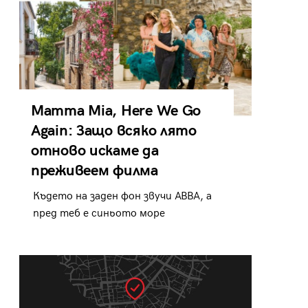
Mamma Mia, Here We Go
Again: Защо всяко лято
отново искаме да
преживеем филма
Където на заден фон звучи ABBA, а
пред теб е синьото море