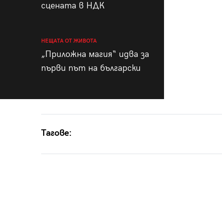
сцената в НДК
НЕЩАТА ОТ ЖИВОТА
„Приложна магия“ идва за
първи път на български
Тагове: