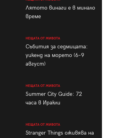
пания
Лятото винаги е в минало
време
НЕЩАТА ОТ ЖИВОТА
28
/29
Събития за седмицата:
уикенд на морето (6–9
август)
НЕЩАТА ОТ ЖИВОТА
Summer City Guide: 72
часа в Иракли
НЕЩАТА ОТ ЖИВОТА
Stranger Things оживява на