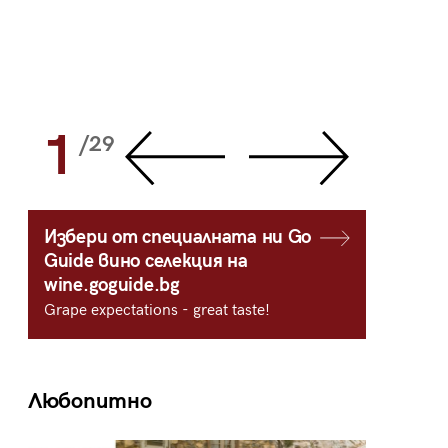
1
2
/29
/
Избери от специалната ни Go
Guide вино селекция на
wine.goguide.bg
Grape expectations - great taste!
Любопитно