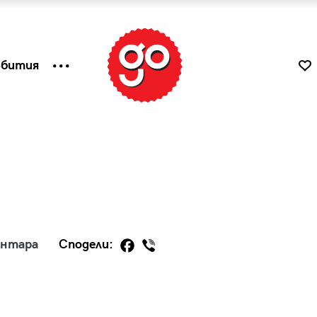
ъбития
ентара
Сподели:
к
Tender is the Wine – Какво
чаша
се пие на Лазурния бряг