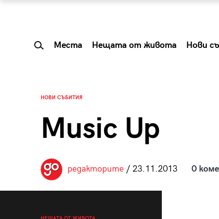
Места
Нещата от живота
Нови с
НОВИ СЪБИТИЯ
Music Up
редакторите
/ 23.11.2013
0 ком
 Shareable:
Summer Prelude: ка
лги вечери и
започва лятото в 
НЕЩАТА ОТ ЖИВОТА