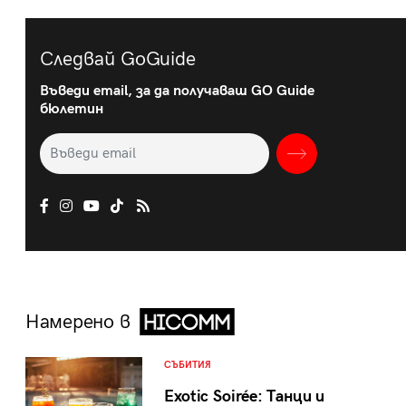
Следвай GoGuide
Въведи email, за да получаваш GO Guide
бюлетин
Намерено в
СЪБИТИЯ
Exotic Soirée: Танци и