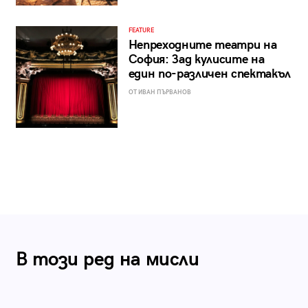
FEATURE
Непреходните театри на
София: Зад кулисите на
един по-различен спектакъл
ОТ ИВАН ПЪРВАНОВ
В този ред на мисли