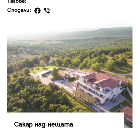
Тагове:
Сподели:
Сакар над нещата