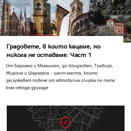
Градовете, в които кацаме, но
никога не оставаме: Част 1
От Бергамо и Меминген, до Айндховен, Тревизо,
Жирона и Шарлероа - шест места, които
заслужават повече от автобусна спирка по пътя
към някъде другаде