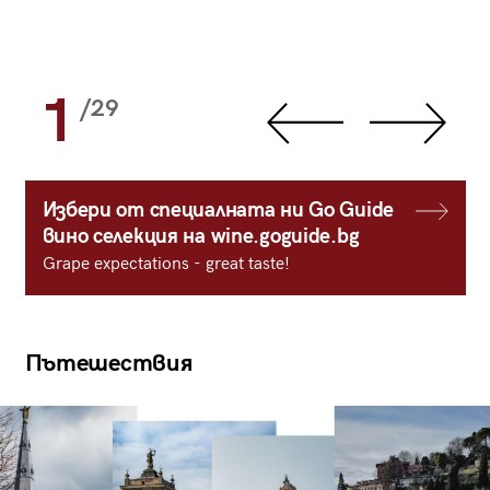
1
/29
Избери от специалната ни Go Guide
вино селекция на wine.goguide.bg
Grape expectations - great taste!
Пътешествия