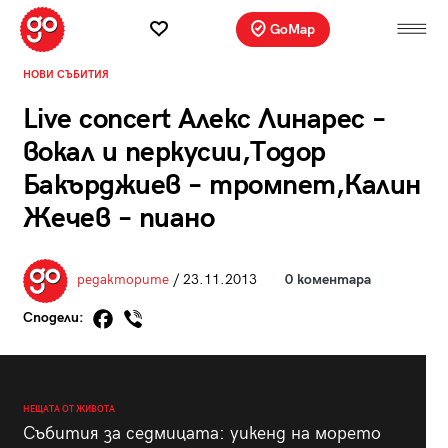
GoMap
НОВИ СЪБИТИЯ
Live concert Алекс Линарес –
вокал и перкусии,Тодор
Бакърджиев – тромпет,Калин
Жечев – пиано
редакторите
/ 23.11.2013
0 коментара
Сподели:
НЕЩАТА ОТ ЖИВОТА
Събития за седмицата: уикенд на морето