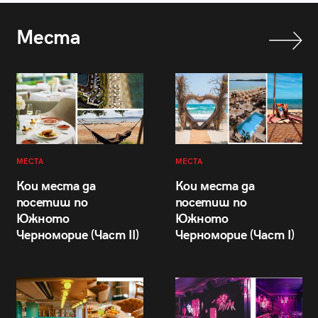
Места
МЕСТА
МЕСТА
Кои места да
Кои места да
посетиш по
посетиш по
Южното
Южното
Черноморие (Част II)
Черноморие (Част I)