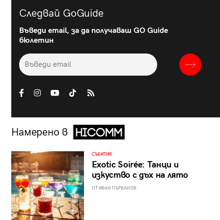
Следвай GoGuide
Въведи email, за да получаваш GO Guide
бюлетин
Намерено в
СЪБИТИЯ
Exotic Soirée: Танци и
изкуство с дъх на лято
ОТ ИВАН ПЪРВАНОВ