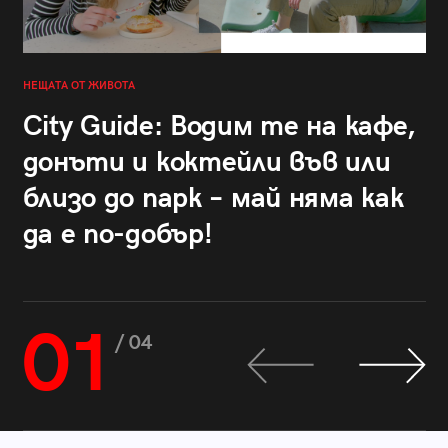
НЕЩАТА ОТ ЖИВОТА
City Guide: Водим те на кафе,
донъти и коктейли във или
близо до парк – май няма как
да е по-добър!
01
/ 04