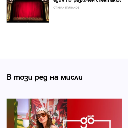
един по-различен спектакъл
ОТ ИВАН ПЪРВАНОВ
В този ред на мисли