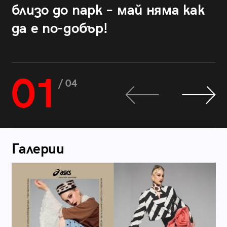
близо до парк – май няма как
да е по-добър!
01
/ 04
Галерии