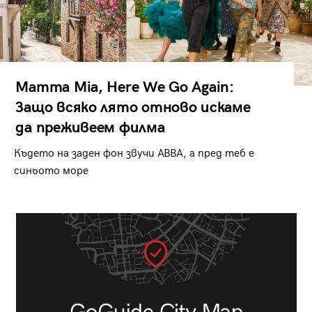
Mamma Mia, Here We Go Again:
Защо всяко лято отново искаме
да преживеем филма
Където на заден фон звучи ABBA, а пред теб е
синьото море