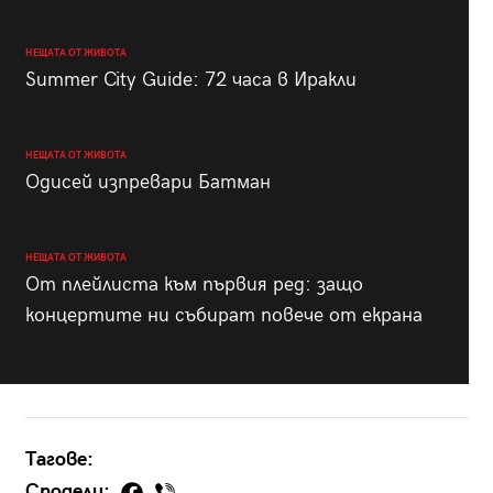
НЕЩАТА ОТ ЖИВОТА
Summer City Guide: 72 часа в Иракли
НЕЩАТА ОТ ЖИВОТА
Одисей изпревари Батман
НЕЩАТА ОТ ЖИВОТА
От плейлиста към първия ред: защо
концертите ни събират повече от екрана
Тагове:
Сподели: