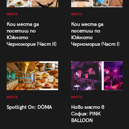
МЕСТА
МЕСТА
Кои места да
Кои места да
посетиш по
посетиш по
Южното
Южното
Черноморие (Част II)
Черноморие (Част I)
МЕСТА
МЕСТА
Spotlight On: DÒMA
Ново място в
София: PINK
BALLOON