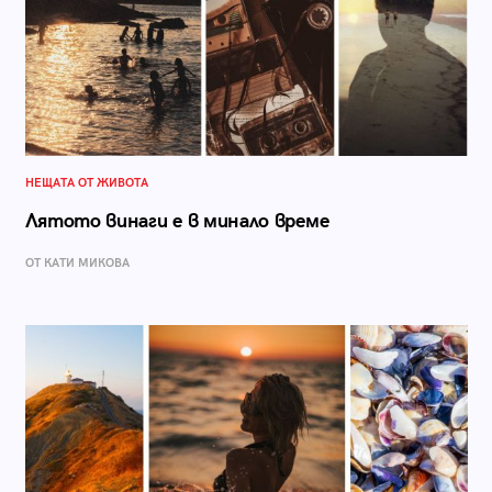
НЕЩАТА ОТ ЖИВОТА
Лятото винаги е в минало време
ОТ КАТИ МИКОВА