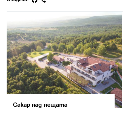
Сакар над нещата