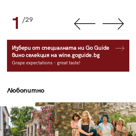
1
/29
Избери от специалната ни Go Guide
вино селекция на wine.goguide.bg
Grape expectations - great taste!
Любопитно