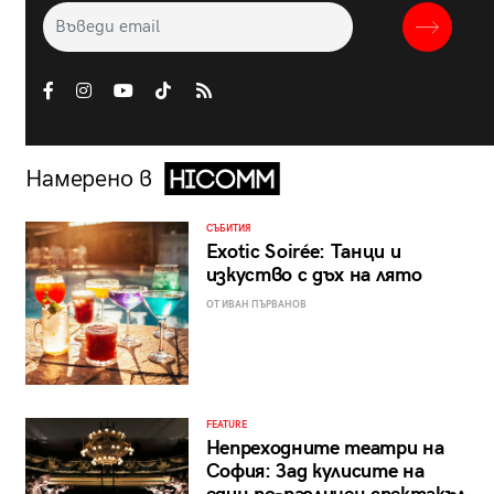
Намерено в
СЪБИТИЯ
Exotic Soirée: Танци и
изкуство с дъх на лято
ОТ ИВАН ПЪРВАНОВ
FEATURE
Непреходните театри на
София: Зад кулисите на