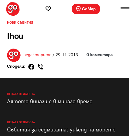
GoMap
НОВИ СЪБИТИЯ
Ihou
редакторите
/ 29.11.2013
0 коментара
Сподели:
НЕЩАТА ОТ ЖИВОТА
Лятото винаги е в минало време
НЕЩАТА ОТ ЖИВОТА
Събития за седмицата: уикенд на морето