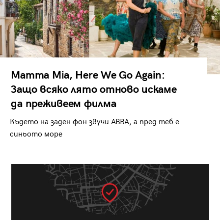
Mamma Mia, Here We Go Again:
Защо всяко лято отново искаме
да преживеем филма
Където на заден фон звучи ABBA, а пред теб е
синьото море