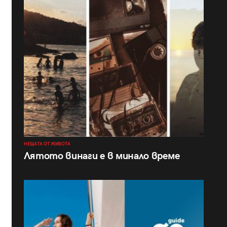
НЕЩАТА ОТ ЖИВОТА
Лятото винаги е в минало време