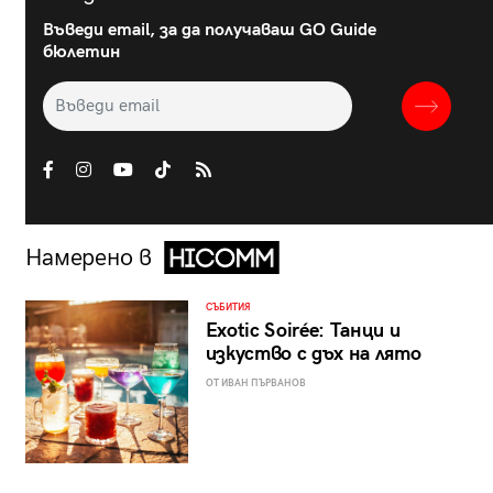
Въведи email, за да получаваш GO Guide
бюлетин
Намерено в
СЪБИТИЯ
Exotic Soirée: Танци и
изкуство с дъх на лято
ОТ ИВАН ПЪРВАНОВ