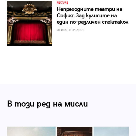
FEATURE
Непреходните театри на
София: Зад кулисите на
един по-различен спектакъл
ОТ ИВАН ПЪРВАНОВ
В този ред на мисли