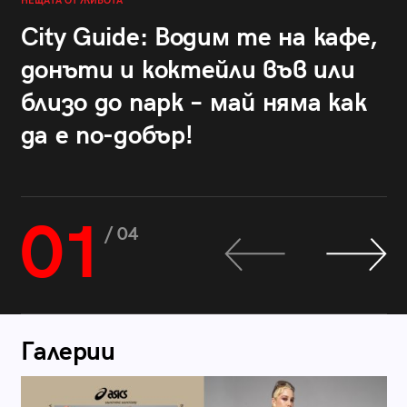
НЕЩАТА ОТ ЖИВОТА
City Guide: Водим те на кафе,
донъти и коктейли във или
близо до парк – май няма как
да е по-добър!
01
/ 04
Галерии