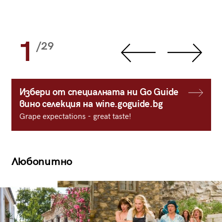
1
/29
Избери от специалната ни Go Guide
вино селекция на wine.goguide.bg
Grape expectations - great taste!
Любопитно