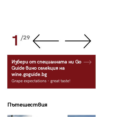
1
2
/29
/
Избери от специалната ни Go
Guide вино селекция на
wine.goguide.bg
Grape expectations - great taste!
Пътешествия