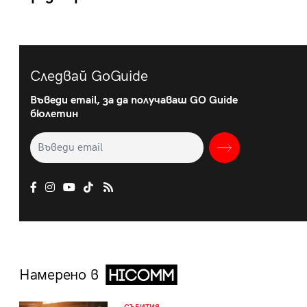
Следвай GoGuide
Въведи email, за да получаваш GO Guide
бюлетин
Намерено в