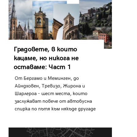
Градовете, в които
кацаме, но никога не
оставаме: Част 1
От Бергамо и Меминген, до
Айндховен, Тревизо, Жирона и
Шарлероа - шест места, които
заслужават повече от автобусна
спирка по пътя към някъде другаде