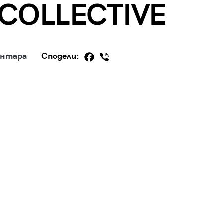
COLLECTIVE
ентара
Сподели:
29
/29