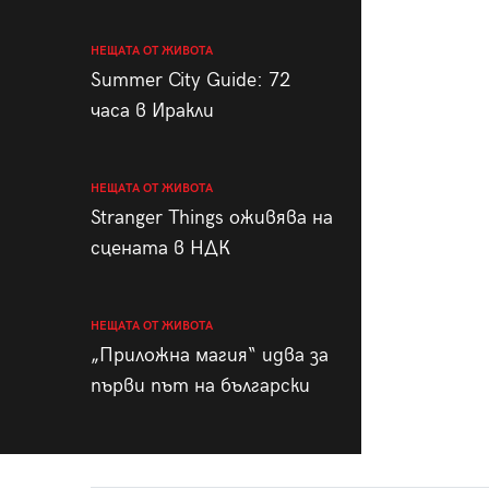
НЕЩАТА ОТ ЖИВОТА
Summer City Guide: 72
часа в Иракли
НЕЩАТА ОТ ЖИВОТА
Stranger Things оживява на
сцената в НДК
НЕЩАТА ОТ ЖИВОТА
„Приложна магия“ идва за
първи път на български