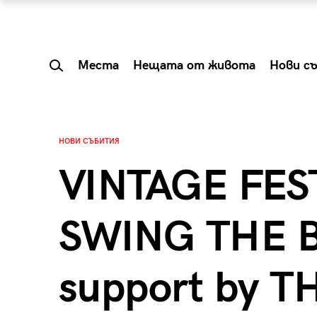
Места
Нещата от живота
Нови с
НОВИ СЪБИТИЯ
VINTAGE FEST
SWING THE B
support by T
 Shareable:
Summer Prelude: ка
лги вечери и
започва лятото в 