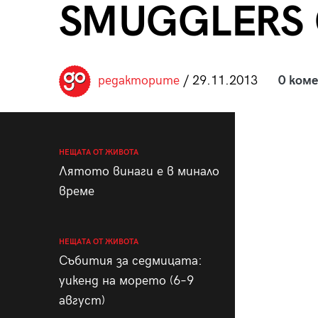
SMUGGLERS 
пания
редакторите
/ 29.11.2013
0 ком
28
/29
НЕЩАТА ОТ ЖИВОТА
Лятото винаги е в минало
време
НЕЩАТА ОТ ЖИВОТА
Събития за седмицата:
уикенд на морето (6–9
август)