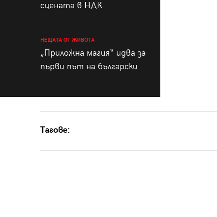
сцената в НДК
НЕЩАТА ОТ ЖИВОТА
„Приложна магия“ идва за
първи път на български
Тагове: