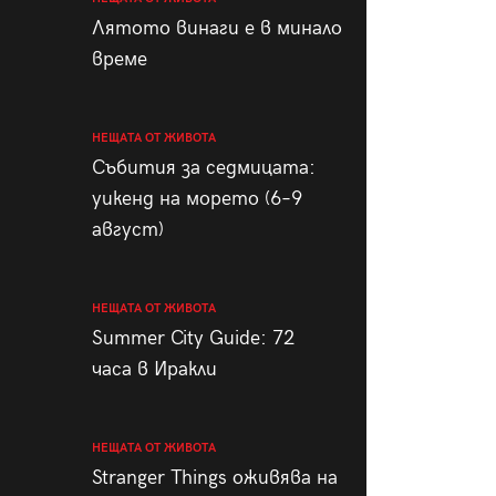
пания
Лятото винаги е в минало
време
НЕЩАТА ОТ ЖИВОТА
28
/29
Събития за седмицата:
уикенд на морето (6–9
август)
НЕЩАТА ОТ ЖИВОТА
Summer City Guide: 72
часа в Иракли
НЕЩАТА ОТ ЖИВОТА
Stranger Things оживява на