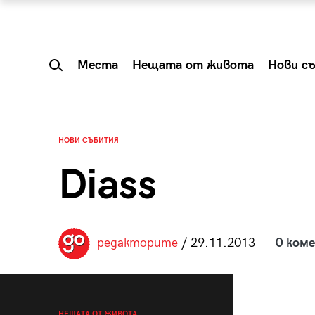
Места
Нещата от живота
Нови с
НОВИ СЪБИТИЯ
Diass
редакторите
/ 29.11.2013
0 ком
 Shareable:
Summer Prelude: ка
лги вечери и
започва лятото в 
НЕЩАТА ОТ ЖИВОТА