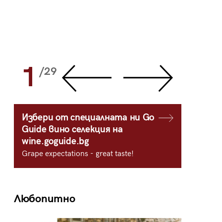
1
2
/29
/
Избери от специалната ни Go
Guide вино селекция на
wine.goguide.bg
Grape expectations - great taste!
Любопитно