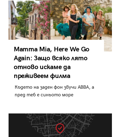
Mamma Mia, Here We Go
Again: Защо всяко лято
отново искаме да
преживеем филма
Където на заден фон звучи ABBA, а
пред теб е синьото море