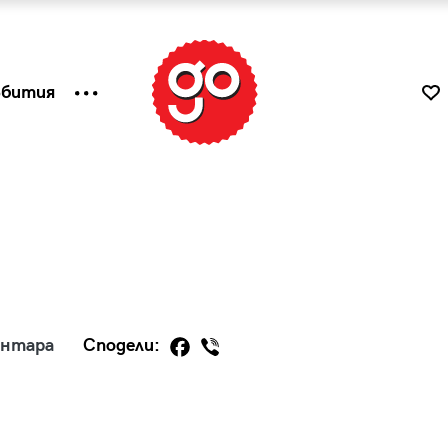
ъбития
ентара
Сподели:
к
Tender is the Wine – Какво
чаша
се пие на Лазурния бряг