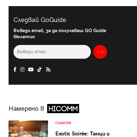
Следвай GoGuide
Въведи email, за да получаваш GO Guide
бюлетин
Намерено в
СЪБИТИЯ
Exotic Soirée: Танци и