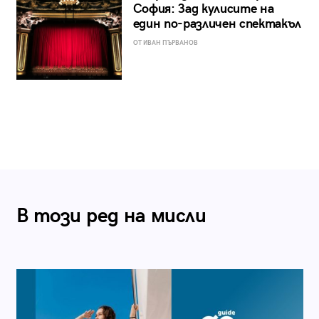
София: Зад кулисите на
един по-различен спектакъл
ОТ ИВАН ПЪРВАНОВ
В този ред на мисли