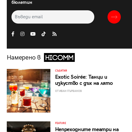
бюлетин
Намерено в
СЪБИТИЯ
Exotic Soirée: Танци и
изкуство с дъх на лято
ОТ ИВАН ПЪРВАНОВ
FEATURE
Непреходните театри на