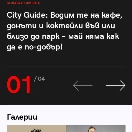
НЕЩАТА ОТ ЖИВОТА
City Guide: Водим те на кафе,
донъти и коктейли във или
близо до парк – май няма как
да е по-добър!
01
/ 04
Галерии