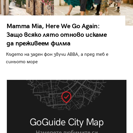
Mamma Mia, Here We Go Again:
Защо всяко лято отново искаме
да преживеем филма
Където на заден фон звучи ABBA, а пред теб е
синьото море