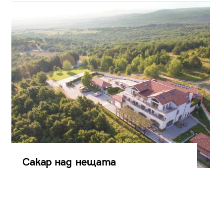
Сакар над нещата