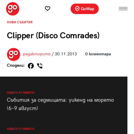
GoMap
НОВИ СЪБИТИЯ
Clipper (Disco Comrades)
редакторите
/ 30.11.2013
0 коментара
Сподели:
НЕЩАТА ОТ ЖИВОТА
Събития за седмицата: уикенд на морето
(6–9 август)
НЕЩАТА ОТ ЖИВОТА