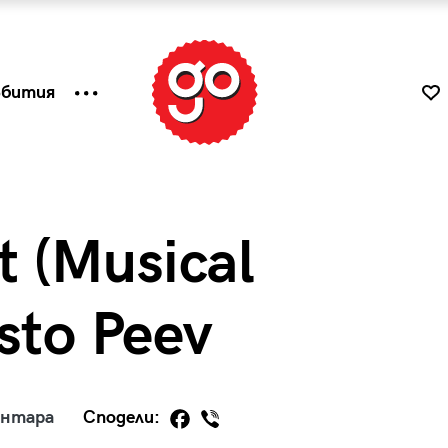
ъбития
t (Musical
isto Peev
к
Tender is the Wine – Какво
ентара
Сподели:
чаша
се пие на Лазурния бряг