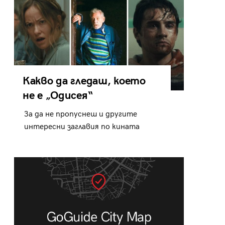
Какво да гледаш, което
не е „Одисея“
За да не пропуснеш и другите
интересни заглавия по кината