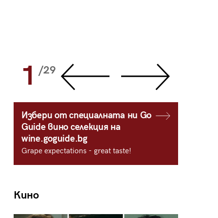
1
2
/29
/
Избери от специалната ни Go
Guide вино селекция на
wine.goguide.bg
Grape expectations - great taste!
Кино