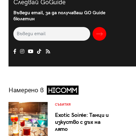
Следвай GoGuide
Въведи email, за да получаваш GO Guide
бюлетин
Намерено в
СЪБИТИЯ
Exotic Soirée: Танци и
изкуство с дъх на
лято