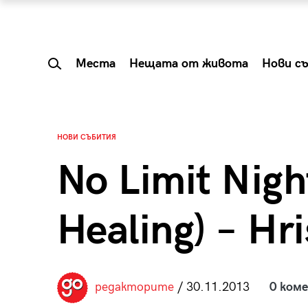
Места
Нещата от живота
Нови с
НОВИ СЪБИТИЯ
No Limit Nigh
Healing) – Hr
 Shareable:
Summer Prelude: ка
редакторите
/ 30.11.2013
0 ком
лги вечери и
започва лятото в 