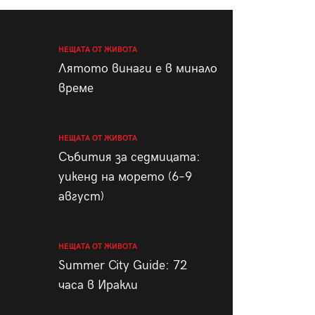
пания
НЕЩАТА ОТ ЖИВОТА
Лятото винаги е в минало
време
28
/29
НЕЩАТА ОТ ЖИВОТА
Събития за седмицата:
уикенд на морето (6–9
август)
НЕЩАТА ОТ ЖИВОТА
Summer City Guide: 72
часа в Иракли