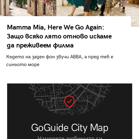
Mamma Mia, Here We Go Again:
Защо всяко лято отново искаме
да преживеем филма
Където на заден фон звучи ABBA, а пред теб е
синьото море