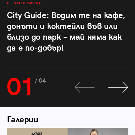
НЕЩАТА ОТ ЖИВОТА
City Guide: Водим те на кафе,
донъти и коктейли във или
близо до парк – май няма как
да е по-добър!
01
/ 04
Галерии