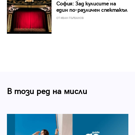
София: Зад кулисите на
един по-различен спектакъл
ОТ ИВАН ПЪРВАНОВ
В този ред на мисли