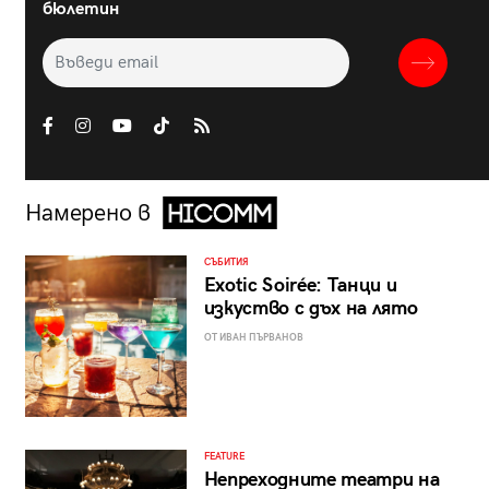
бюлетин
Намерено в
СЪБИТИЯ
Exotic Soirée: Танци и
изкуство с дъх на лято
ОТ ИВАН ПЪРВАНОВ
FEATURE
Непреходните театри на