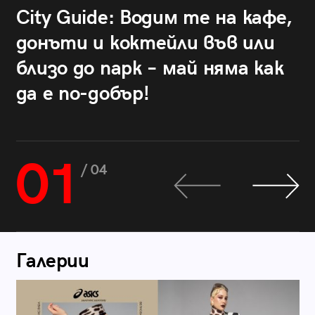
City Guide: Водим те на кафе,
донъти и коктейли във или
близо до парк – май няма как
да е по-добър!
01
/ 04
Галерии