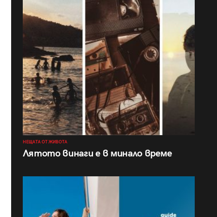
НЕЩАТА ОТ ЖИВОТА
Лятото винаги е в минало време