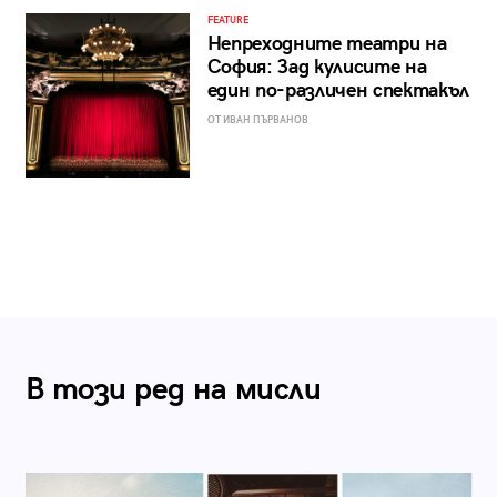
FEATURE
Непреходните театри на
София: Зад кулисите на
един по-различен спектакъл
ОТ ИВАН ПЪРВАНОВ
В този ред на мисли