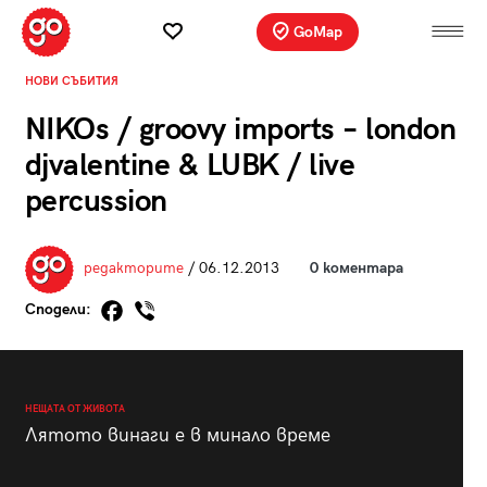
GoMap
НОВИ СЪБИТИЯ
NIKOs / groovy imports – london
djvalentine & LUBK / live
percussion
редакторите
/ 06.12.2013
0 коментара
Сподели:
НЕЩАТА ОТ ЖИВОТА
Лятото винаги е в минало време