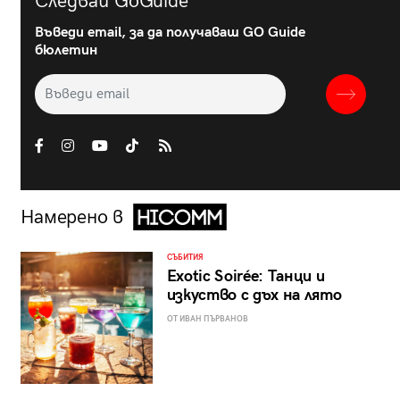
Следвай GoGuide
Въведи email, за да получаваш GO Guide
бюлетин
Намерено в
СЪБИТИЯ
Exotic Soirée: Танци и
изкуство с дъх на лято
ОТ ИВАН ПЪРВАНОВ