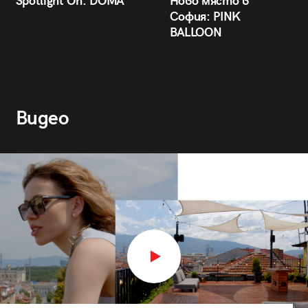
Spotlight On: DÒMA
Ново място в
София: PINK
BALLOON
Видео