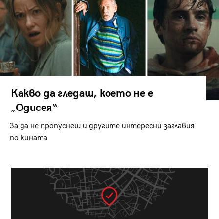
Какво да гледаш, което не е
„Одисея“
За да не пропуснеш и другите интересни заглавия
по кината