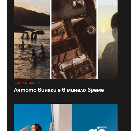
НЕЩАТА ОТ ЖИВОТА
Лятото винаги е в минало време