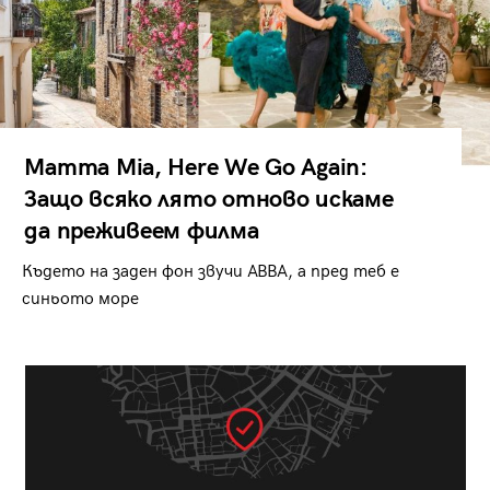
Mamma Mia, Here We Go Again:
Защо всяко лято отново искаме
да преживеем филма
Където на заден фон звучи ABBA, а пред теб е
синьото море