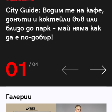
НЕЩАТА ОТ ЖИВОТА
City Guide: Водим те на кафе,
донъти и коктейли във или
близо до парк – май няма как
да е по-добър!
01
/ 04
Галерии