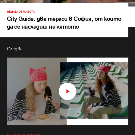
НЕЩАТА ОТ ЖИВОТА
City Guide: две тераси в София, от които
да се насладиш на лятото
Следва