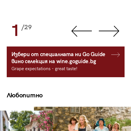
1
/29
Избери от специалната ни Go Guide
вино селекция на wine.goguide.bg
Grape expectations - great taste!
Любопитно