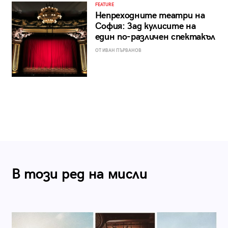
FEATURE
Непреходните театри на
София: Зад кулисите на
един по-различен спектакъл
ОТ ИВАН ПЪРВАНОВ
В този ред на мисли