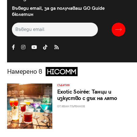
Въведи email, за да получаваш GO Guide
бюлетин
Намерено в
СЪБИТИЯ
Exotic Soirée: Танци и
изкуство с дъх на лято
ОТ ИВАН ПЪРВАНОВ