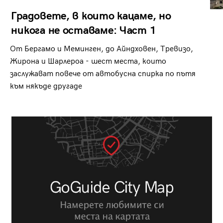
Градовете, в които кацаме, но
никога не оставаме: Част 1
От Бергамо и Меминген, до Айндховен, Тревизо,
Жирона и Шарлероа - шест места, които
заслужават повече от автобусна спирка по пътя
към някъде другаде