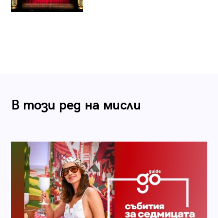
В този ред на мисли