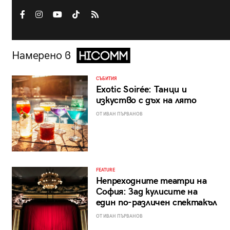
Намерено в
СЪБИТИЯ
Exotic Soirée: Танци и
изкуство с дъх на лято
ОТ ИВАН ПЪРВАНОВ
FEATURE
Непреходните театри на
София: Зад кулисите на
един по-различен спектакъл
ОТ ИВАН ПЪРВАНОВ