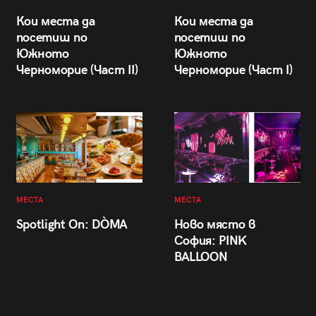
Кои места да
Кои места да
посетиш по
посетиш по
Южното
Южното
Черноморие (Част II)
Черноморие (Част I)
МЕСТА
МЕСТА
Spotlight On: DÒMA
Ново място в
София: PINK
BALLOON