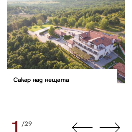
Сакар над нещата
1
/29