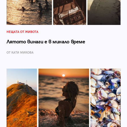
НЕЩАТА ОТ ЖИВОТА
Лятото винаги е в минало време
ОТ КАТИ МИКОВА