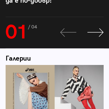
да е по-добър!
01
/ 04
Галерии