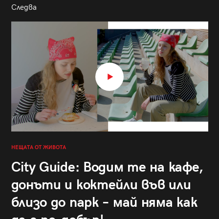
Следва
НЕЩАТА ОТ ЖИВОТА
City Guide: Водим те на кафе,
донъти и коктейли във или
близо до парк – май няма как