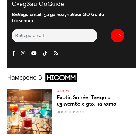
Следвай GoGuide
Въведи email, за да получаваш GO Guide
бюлетин
Намерено в
СЪБИТИЯ
Exotic Soirée: Танци и
изкуство с дъх на лято
ОТ ИВАН ПЪРВАНОВ