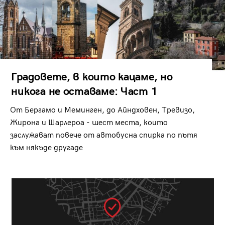
Градовете, в които кацаме, но
никога не оставаме: Част 1
От Бергамо и Меминген, до Айндховен, Тревизо,
Жирона и Шарлероа - шест места, които
заслужават повече от автобусна спирка по пътя
към някъде другаде