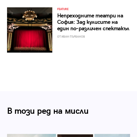
FEATURE
Непреходните театри на
София: Зад кулисите на
един по-различен спектакъл
ОТ ИВАН ПЪРВАНОВ
В този ред на мисли