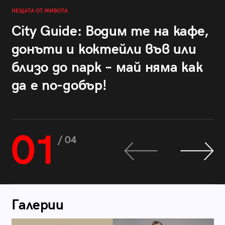
НЕЩАТА ОТ ЖИВОТА
City Guide: Водим те на кафе,
донъти и коктейли във или
близо до парк – май няма как
да е по-добър!
01
/ 04
Галерии