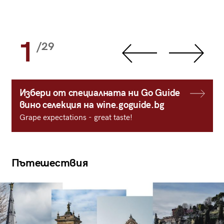
1
/29
Избери от специалната ни Go Guide
вино селекция на wine.goguide.bg
Grape expectations - great taste!
Пътешествия