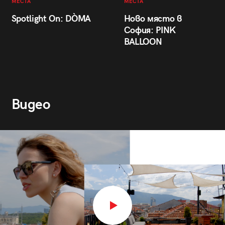
МЕСТА
МЕСТА
Spotlight On: DÒMA
Ново място в
София: PINK
BALLOON
Видео