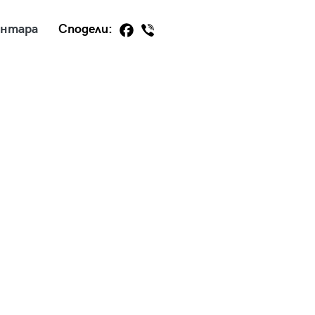
ентара
Сподели:
29
/29