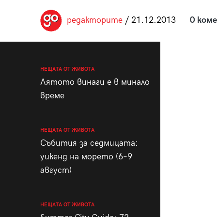
пания
редакторите
/ 21.12.2013
0 ком
28
/29
НЕЩАТА ОТ ЖИВОТА
Лятото винаги е в минало
време
НЕЩАТА ОТ ЖИВОТА
Събития за седмицата:
уикенд на морето (6–9
август)
НЕЩАТА ОТ ЖИВОТА