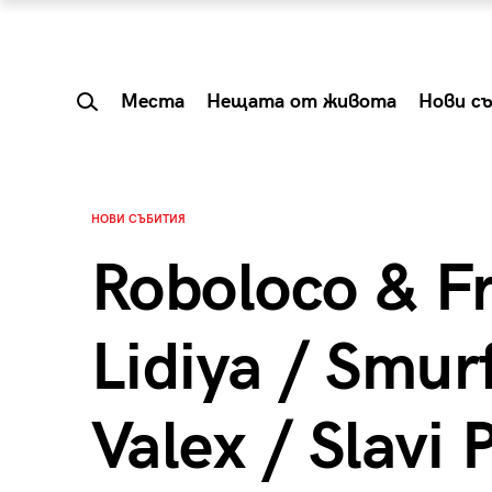
Места
Нещата от живота
Нови с
НОВИ СЪБИТИЯ
Roboloco & Fr
Lidiya / Smurf
Valex / Slavi 
 Shareable:
Summer Prelude: ка
лги вечери и
започва лятото в 