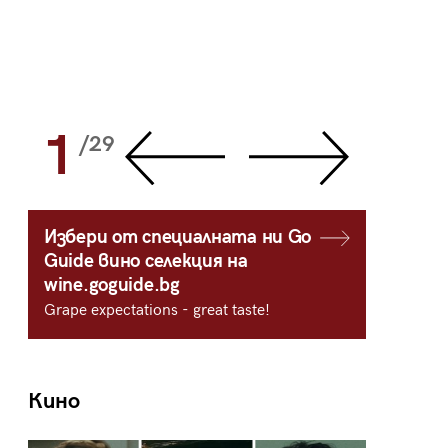
1
2
/29
/
Избери от специалната ни Go
Guide вино селекция на
wine.goguide.bg
Grape expectations - great taste!
Кино