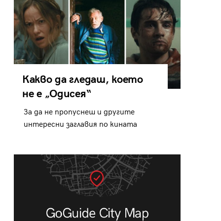
Какво да гледаш, което
не е „Одисея“
За да не пропуснеш и другите
интересни заглавия по кината