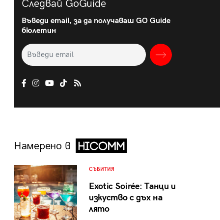
Следвай GoGuide
Въведи email, за да получаваш GO Guide
бюлетин
Намерено в
СЪБИТИЯ
Exotic Soirée: Танци и
изкуство с дъх на
лято