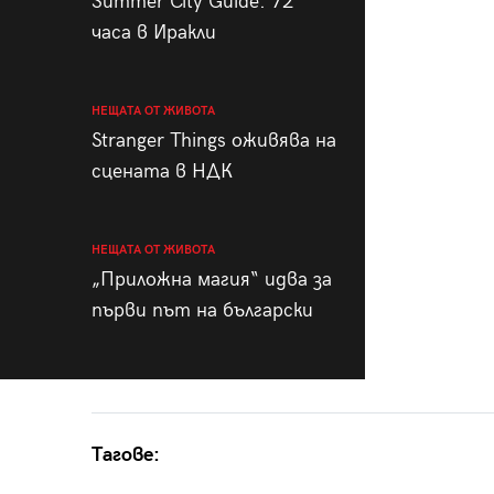
Summer City Guide: 72
часа в Иракли
НЕЩАТА ОТ ЖИВОТА
Stranger Things оживява на
сцената в НДК
НЕЩАТА ОТ ЖИВОТА
„Приложна магия“ идва за
първи път на български
Тагове: