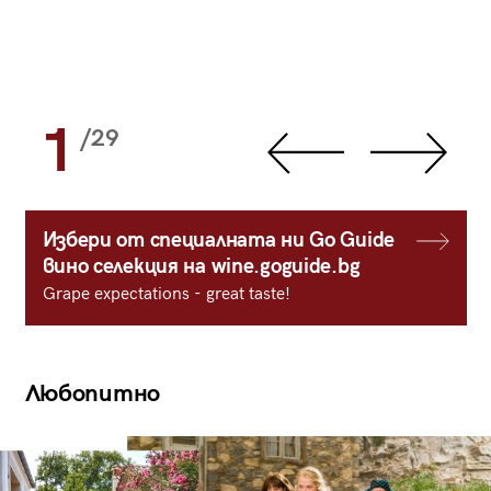
1
/29
Избери от специалната ни Go Guide
вино селекция на wine.goguide.bg
Grape expectations - great taste!
Любопитно