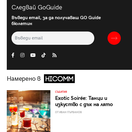
Следвай GoGuide
Въведи email, за да получаваш GO Guide
бюлетин
Намерено в
СЪБИТИЯ
Exotic Soirée: Танци и
изкуство с дъх на лято
ОТ ИВАН ПЪРВАНОВ