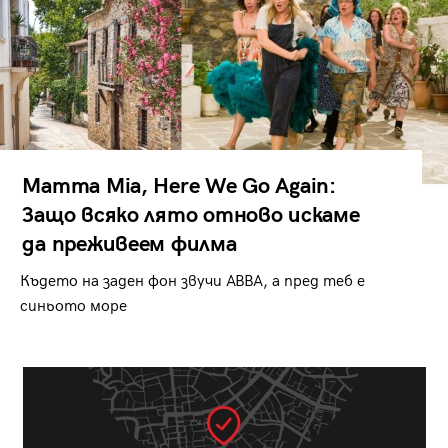
Mamma Mia, Here We Go Again:
Защо всяко лято отново искаме
да преживеем филма
Където на заден фон звучи ABBA, а пред теб е
синьото море