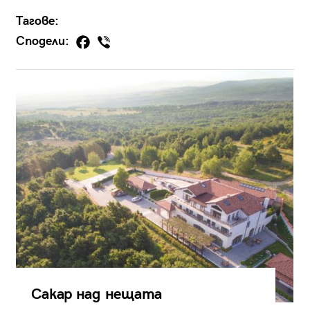
Тагове:
Сподели:
Сакар над нещата