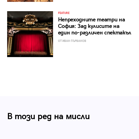
FEATURE
Непреходните театри на
София: Зад кулисите на
един по-различен спектакъл
ОТ ИВАН ПЪРВАНОВ
В този ред на мисли