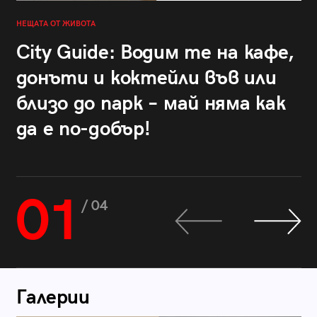
НЕЩАТА ОТ ЖИВОТА
City Guide: Водим те на кафе,
донъти и коктейли във или
близо до парк – май няма как
да е по-добър!
01
/ 04
Галерии