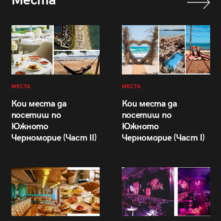
Места
МЕСТА
МЕСТА
Кои места да
Кои места да
посетиш по
посетиш по
Южното
Южното
Черноморие (Част II)
Черноморие (Част I)