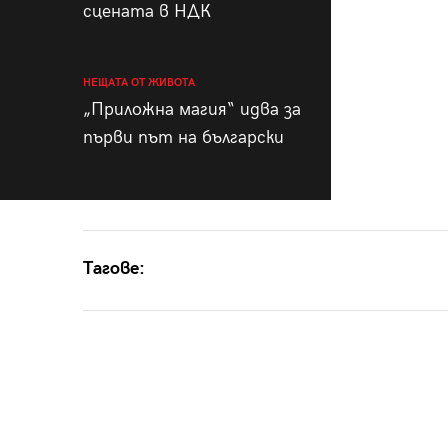
сцената в НДК
НЕЩАТА ОТ ЖИВОТА
„Приложна магия“ идва за
първи път на български
Тагове: