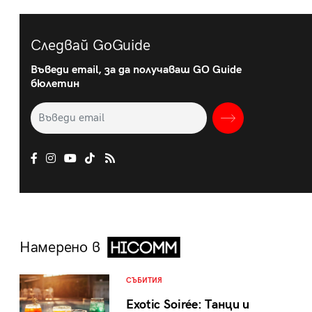
Следвай GoGuide
Въведи email, за да получаваш GO Guide
бюлетин
Намерено в
СЪБИТИЯ
Exotic Soirée: Танци и