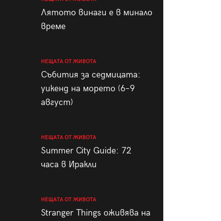
пания
Лятото винаги е в минало
време
НЕЩАТА ОТ ЖИВОТА
28
/29
Събития за седмицата:
уикенд на морето (6–9
август)
НЕЩАТА ОТ ЖИВОТА
Summer City Guide: 72
часа в Иракли
НЕЩАТА ОТ ЖИВОТА
Stranger Things оживява на