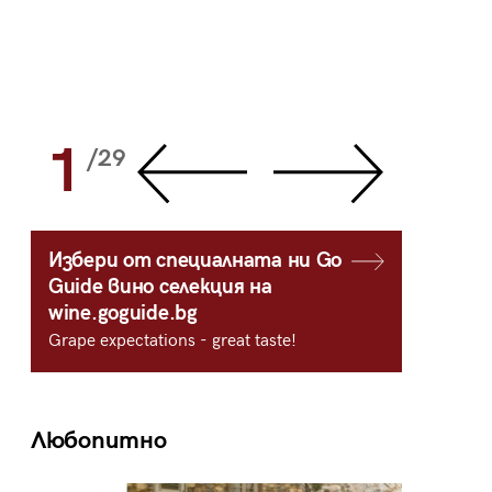
1
2
/29
/
Избери от специалната ни Go
Guide вино селекция на
wine.goguide.bg
Grape expectations - great taste!
Любопитно