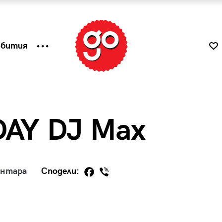
ъбития
AY DJ Max
ентара
Сподели:
к
Tender is the Wine – Какво
чаша
се пие на Лазурния бряг