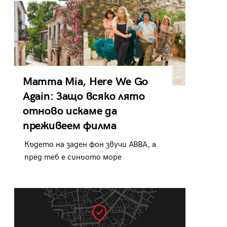
Mamma Mia, Here We Go
Again: Защо всяко лято
отново искаме да
преживеем филма
Където на заден фон звучи ABBA, а
пред теб е синьото море