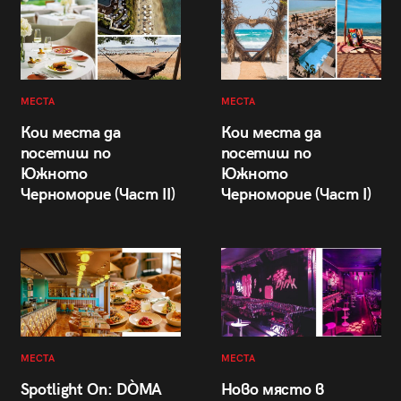
МЕСТА
МЕСТА
Кои места да
Кои места да
посетиш по
посетиш по
Южното
Южното
Черноморие (Част II)
Черноморие (Част I)
МЕСТА
МЕСТА
Spotlight On: DÒMA
Ново място в