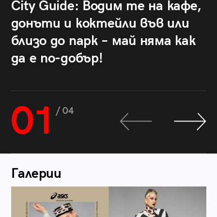
City Guide: Водим те на кафе,
донъти и коктейли във или
близо до парк – май няма как
да е по-добър!
01
/ 04
Галерии