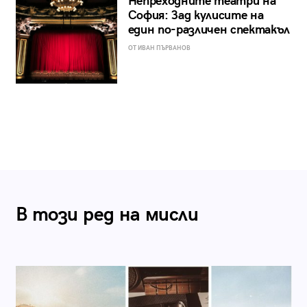
Непреходните театри на
София: Зад кулисите на
един по-различен спектакъл
ОТ ИВАН ПЪРВАНОВ
В този ред на мисли