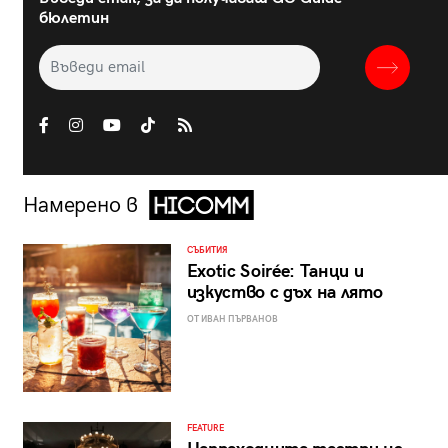
бюлетин
Намерено в
СЪБИТИЯ
Exotic Soirée: Танци и
изкуство с дъх на лято
ОТ ИВАН ПЪРВАНОВ
FEATURE