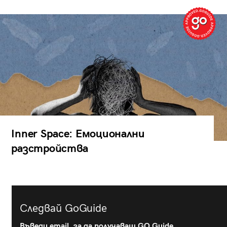
Inner Space: Емоционални
разстройства
Следвай GoGuide
Въведи email, за да получаваш GO Guide