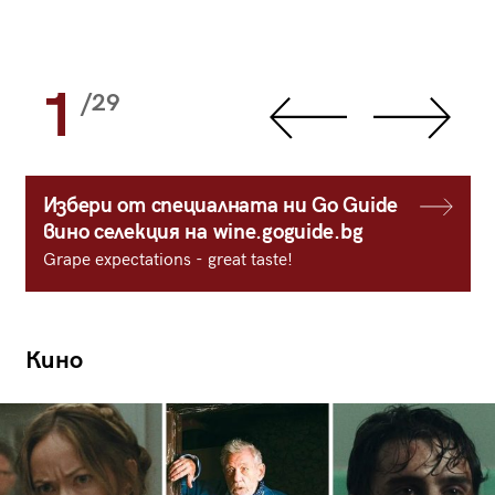
1
/29
Избери от специалната ни Go Guide
вино селекция на wine.goguide.bg
Grape expectations - great taste!
Кино