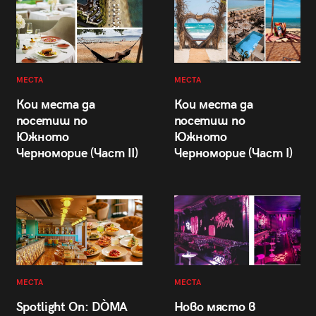
МЕСТА
МЕСТА
Кои места да
Кои места да
посетиш по
посетиш по
Южното
Южното
Черноморие (Част II)
Черноморие (Част I)
МЕСТА
МЕСТА
Spotlight On: DÒMA
Ново място в