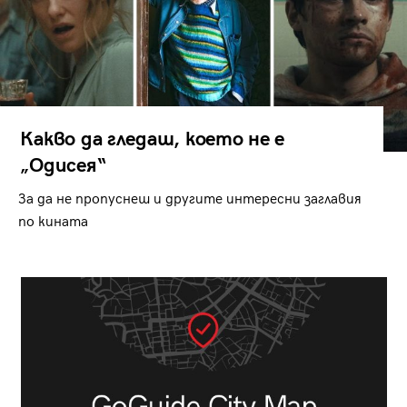
Какво да гледаш, което не е
„Одисея“
За да не пропуснеш и другите интересни заглавия
по кината