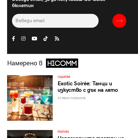
бюлетин
Намерено в
СЪБИТИЯ
Exotic Soirée: Танци и
изкуство с дъх на лято
ОТ ИВАН ПЪРВАНОВ
FEATURE