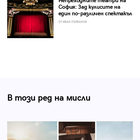
Непреходните театри на
София: Зад кулисите на
един по-различен спектакъл
ОТ ИВАН ПЪРВАНОВ
В този ред на мисли