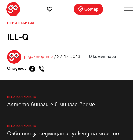
GoMap
НОВИ СЪБИТИЯ
ILL-Q
редакторите
/ 27.12.2013
0 коментара
Сподели:
НЕЩАТА ОТ ЖИВОТА
Лятото винаги е в минало време
НЕЩАТА ОТ ЖИВОТА
Събития за седмицата: уикенд на морето