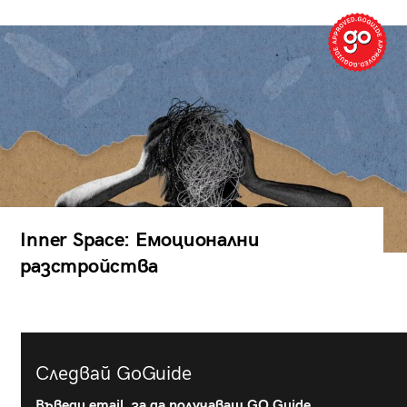
Inner Space: Емоционални
разстройства
Следвай GoGuide
Въведи email, за да получаваш GO Guide