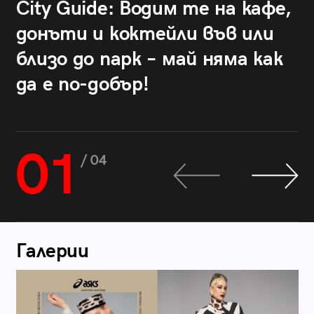
City Guide: Водим те на кафе,
донъти и коктейли във или
близо до парк – май няма как
да е по-добър!
01
/ 04
Галерии