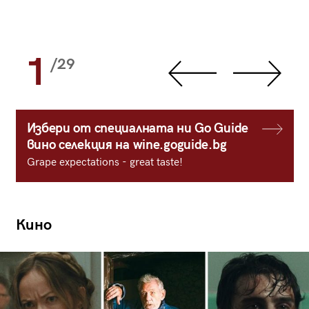
1
/29
Избери от специалната ни Go Guide
вино селекция на wine.goguide.bg
Grape expectations - great taste!
Кино