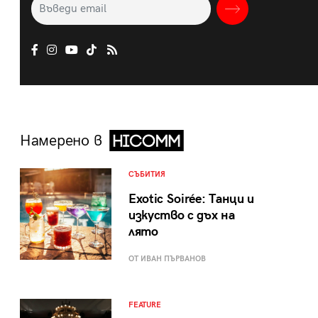
Намерено в
СЪБИТИЯ
Exotic Soirée: Танци и
изкуство с дъх на
лято
ОТ ИВАН ПЪРВАНОВ
FEATURE