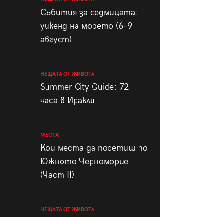
пания
Събития за седмицата:
уикенд на морето (6–9
август)
28
/29
НЕЩАТА ОТ ЖИВОТА
Summer City Guide: 72
часа в Иракли
МЕСТА
Кои места да посетиш по
Южното Черноморие
(Част II)
НЕЩАТА ОТ ЖИВОТА