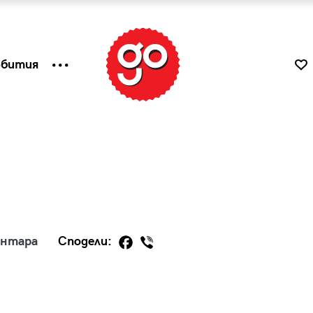
ъбития
ентара
Сподели:
к
Tender is the Wine – Какво
чаша
се пие на Лазурния бряг