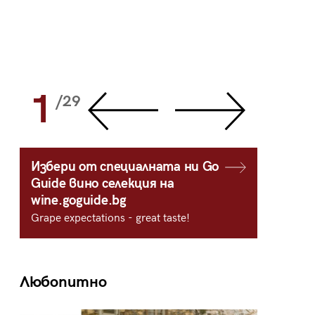
1
2
/29
/
Избери от специалната ни Go
Guide вино селекция на
wine.goguide.bg
Grape expectations - great taste!
Любопитно