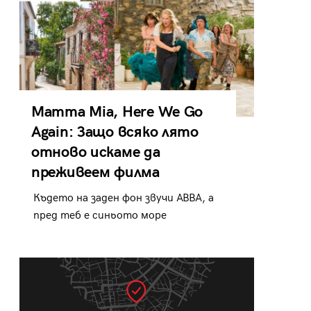
Mamma Mia, Here We Go
Again: Защо всяко лято
отново искаме да
преживеем филма
Където на заден фон звучи ABBA, а
пред теб е синьото море