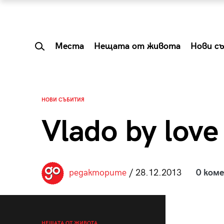
Места
Нещата от живота
Нови с
НОВИ СЪБИТИЯ
Vlado by love
редакторите
/ 28.12.2013
0 ком
 Shareable:
Summer Prelude: ка
лги вечери и
започва лятото в 
НЕЩАТА ОТ ЖИВОТА