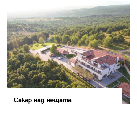
Сакар над нещата