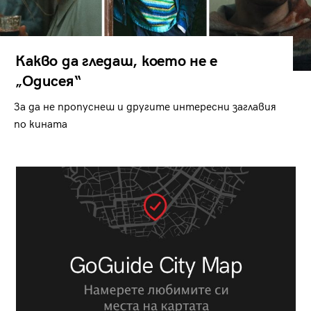
Какво да гледаш, което не е
„Одисея“
За да не пропуснеш и другите интересни заглавия
по кината