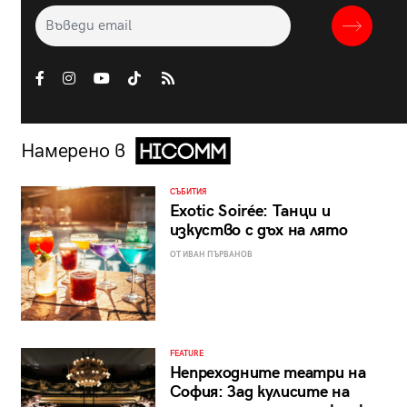
Намерено в
СЪБИТИЯ
Exotic Soirée: Танци и
изкуство с дъх на лято
ОТ ИВАН ПЪРВАНОВ
FEATURE
Непреходните театри на
София: Зад кулисите на