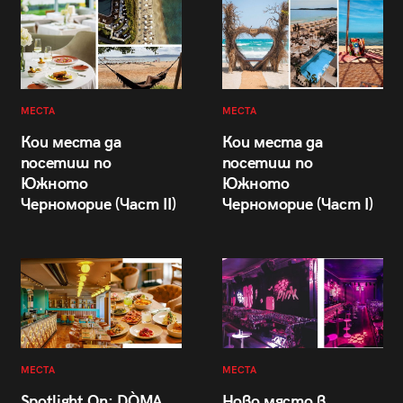
МЕСТА
МЕСТА
Кои места да
Кои места да
посетиш по
посетиш по
Южното
Южното
Черноморие (Част II)
Черноморие (Част I)
МЕСТА
МЕСТА
Spotlight On: DÒMA
Ново място в