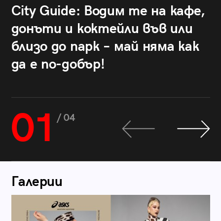
City Guide: Водим те на кафе,
донъти и коктейли във или
близо до парк – май няма как
да е по-добър!
01
/ 04
Галерии