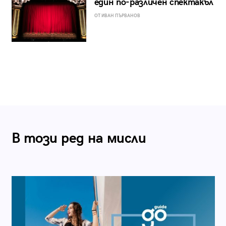
един по-различен спектакъл
ОТ ИВАН ПЪРВАНОВ
В този ред на мисли