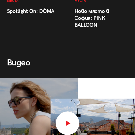
МЕСТА
МЕСТА
Spotlight On: DÒMA
Ново място в
София: PINK
BALLOON
Видео