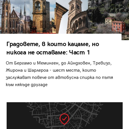
Градовете, в които кацаме, но
никога не оставаме: Част 1
От Бергамо и Меминген, до Айндховен, Тревизо,
Жирона и Шарлероа - шест места, които
заслужават повече от автобусна спирка по пътя
към някъде другаде