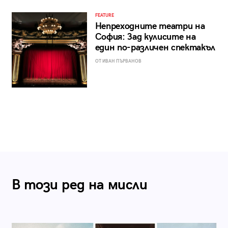
FEATURE
Непреходните театри на
София: Зад кулисите на
един по-различен спектакъл
ОТ ИВАН ПЪРВАНОВ
В този ред на мисли