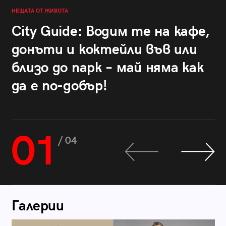
НЕЩАТА ОТ ЖИВОТА
City Guide: Водим те на кафе,
донъти и коктейли във или
близо до парк – май няма как
да е по-добър!
01
/ 04
Галерии