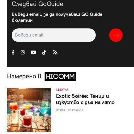
Следвай GoGuide
Въведи email, за да получаваш GO Guide
бюлетин
Намерено в
СЪБИТИЯ
Exotic Soirée: Танци и
изкуство с дъх на лято
ОТ ИВАН ПЪРВАНОВ