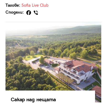
Тагове:
Sofia Live Club
Сподели:
Сакар над нещата