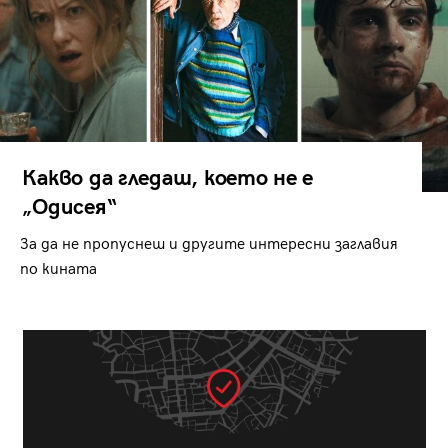
Какво да гледаш, което не е
„Одисея“
За да не пропуснеш и другите интересни заглавия
по кината