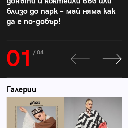
донъти и коктейли във или
близо до парк – май няма как
да е по-добър!
01
/ 04
Галерии