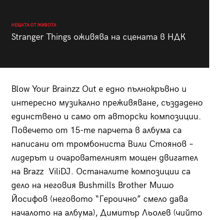
НЕЩАТА ОТ ЖИВОТА
Stranger Things оживява на сцената в НДК
Blow Your Brainzz Out е едно пълнокръвно и
интересно музикално преживяване, създадено
единствено и само от авторски композиции.
Повечето от 15-те парчета в албума са
написани от тромбониста Вили Стоянов –
лидерът и очарователният мощен двигател
на Brazz ViliDJ. Останалите композиции са
дело на неговия Bushmills Brother Мишо
Йосифов (неговото “Героично” смело дава
началото на албума), Димитър Льолев (чийто