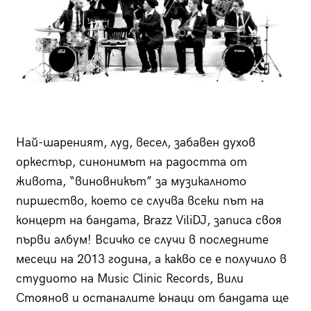
Най-шареният, луд, весел, забавен духов
оркестър, синонимът на радостта от
живота, “виновникът” за музикалното
пиршество, което се случва всеки път на
концерт на бандата, Brazz ViliDJ, записа своя
първи албум! Всичко се случи в последните
месеци на 2013 година, а какво се е получило в
студиото на Music Clinic Records, Вили
Стоянов и останалите юнаци от бандата ще