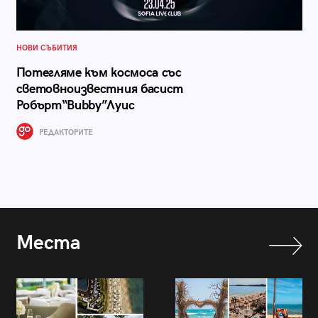
НОВИ СЪБИТИЯ
Потегляме към космоса със
световноизвестния басист
Робърт“Bubby”Луис
РЕДАКТОРИТЕ
Места