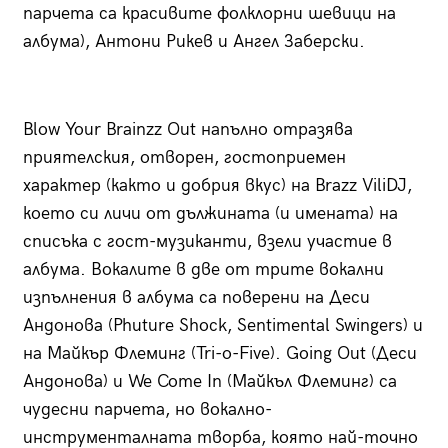
парчета са красивите фолклорни шевици на
албума), Антони Рикев и Ангел Заберски.
Blow Your Brainzz Out напълно отразява
приятелския, отворен, гостоприемен
характер (както и добрия вкус) на Brazz ViliDJ,
което си личи от дължината (и имената) на
списъка с гост-музиканти, взели участие в
албума. Вокалите в две от трите вокални
изпълнения в албума са поверени на Деси
Андонова (Phuture Shock, Sentimental Swingers) и
на Майкър Флеминг (Tri-o-Five). Going Out (Деси
Андонова) и We Come In (Майкъл Флеминг) са
чудесни парчета, но вокално-
инструменталната творба, която най-точно