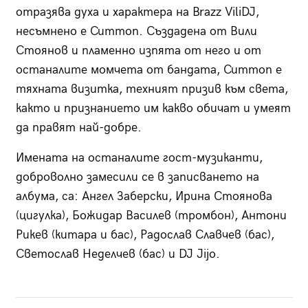
отразява духа и характера на Brazz ViliDJ,
несъмнено е Cummon. Създадена от Вили
Стоянов и пламенно изпята от него и от
останалите момчета от бандата, Cummon е
тяхната визитка, техният призив към света,
както и признанието им какво обичат и умеят
да правят най-добре.
Имената на останалите гост-музиканти,
доброволно замесили се в записването на
албума, са: Ангел Заберски, Ирина Стоянова
(цигулка), Божидар Василев (тромбон), Антони
Рикев (китара и бас), Радослав Славчев (бас),
Светослав Неделчев (бас) и DJ Jijo.