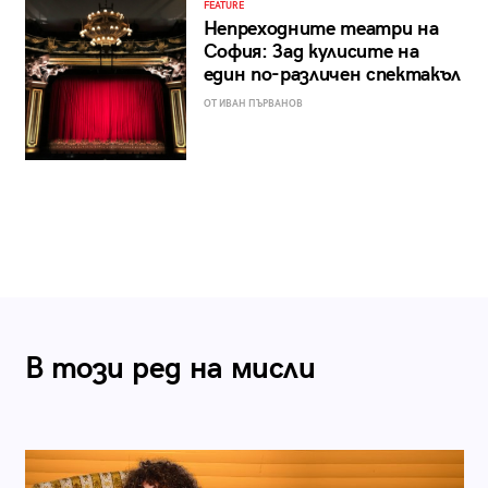
FEATURE
Непреходните театри на
София: Зад кулисите на
един по-различен спектакъл
ОТ ИВАН ПЪРВАНОВ
В този ред на мисли