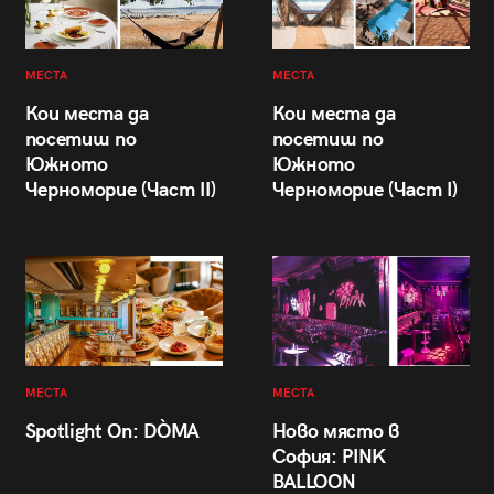
МЕСТА
МЕСТА
Кои места да
Кои места да
посетиш по
посетиш по
Южното
Южното
Черноморие (Част II)
Черноморие (Част I)
МЕСТА
МЕСТА
Spotlight On: DÒMA
Ново място в
София: PINK
BALLOON