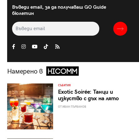
Въведи email, за да получаваш GO Guide
бюлетин
Намерено в
СЪБИТИЯ
Exotic Soirée: Танци и
изкуство с дъх на лято
ОТ ИВАН ПЪРВАНОВ