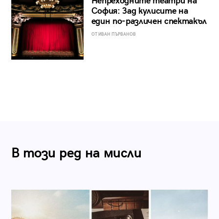
Непреходните театри на
София: Зад кулисите на
един по-различен спектакъл
ОТ ИВАН ПЪРВАНОВ
В този ред на мисли