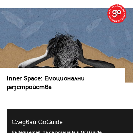
Inner Space: Емоционални
разстройства
Следвай GoGuide
Въведи email, за да получаваш GO Guide