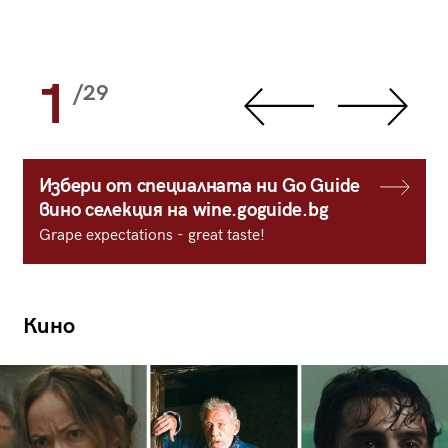
1
/29
Избери от специалната ни Go Guide
вино селекция на wine.goguide.bg
Grape expectations - great taste!
Кино