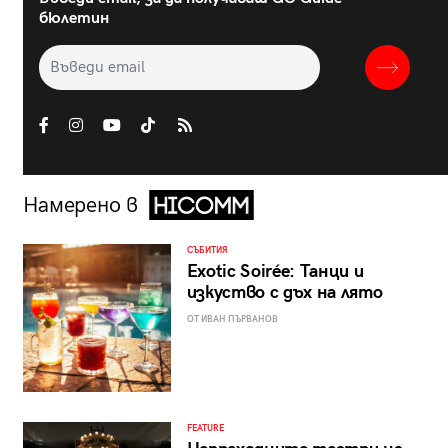
бюлетин
Намерено в
СЪБИТИЯ
Exotic Soirée: Танци и
изкуство с дъх на лято
ОТ ИВАН ПЪРВАНОВ
FEATURE