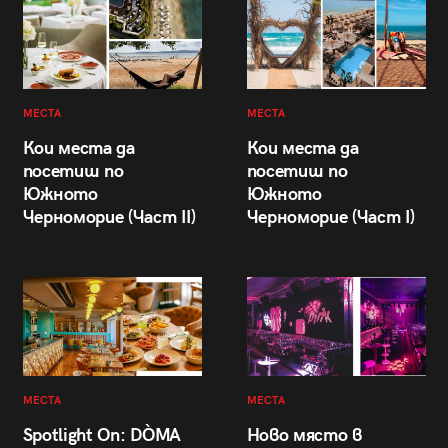
МЕСТА
МЕСТА
Кои места да
Кои места да
посетиш по
посетиш по
Южното
Южното
Черноморие (Част II)
Черноморие (Част I)
МЕСТА
МЕСТА
Spotlight On: DÒMA
Ново място в