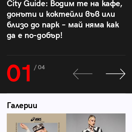
City Guide: Водим те на кафе,
донъти и коктейли във или
близо до парк – май няма как
да е по-добър!
01
/ 04
Галерии