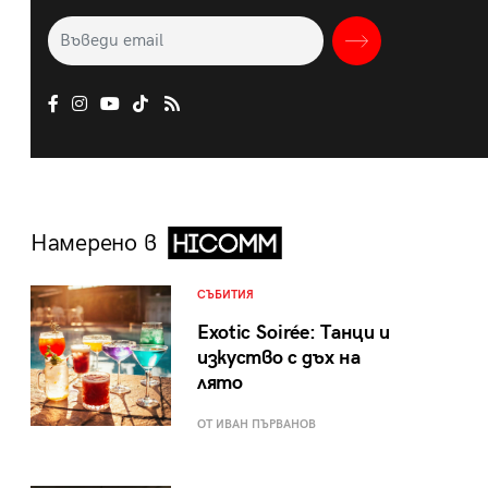
Намерено в
СЪБИТИЯ
Exotic Soirée: Танци и
изкуство с дъх на
лято
ОТ ИВАН ПЪРВАНОВ