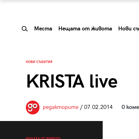
Места
Нещата от живота
Нови с
НОВИ СЪБИТИЯ
KRISTA live
редакторите
/ 07.02.2014
0 ком
 Shareable:
Summer Prelude: ка
лги вечери и
започва лятото в 
НЕЩАТА ОТ ЖИВОТА