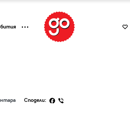
ъбития
ентара
Сподели:
к
Tender is the Wine – Какво
чаша
се пие на Лазурния бряг