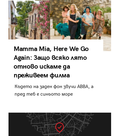
Mamma Mia, Here We Go
Again: Защо всяко лято
отново искаме да
преживеем филма
Където на заден фон звучи ABBA, а
пред теб е синьото море