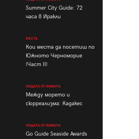
пания
Summer City Guide: 72
часа в Иракли
МЕСТА
28
/29
Кои места да посетиш по
Южното Черноморие
(Част II)
НЕЩАТА ОТ ЖИВОТА
Между морето и
сюрреализма: Кадакес
НЕЩАТА ОТ ЖИВОТА
Go Guide Seaside Awards