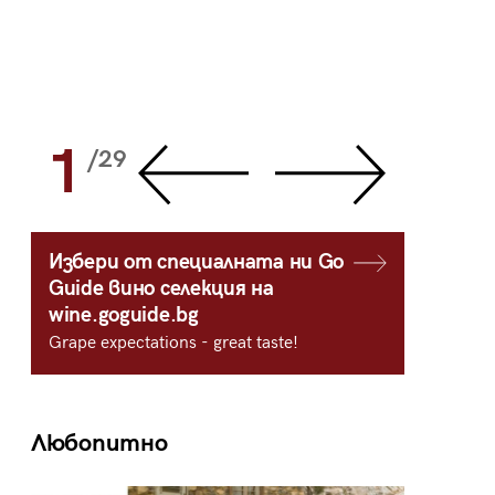
1
2
/29
/
Избери от специалната ни Go
Guide вино селекция на
wine.goguide.bg
Grape expectations - great taste!
Любопитно