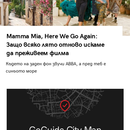
Mamma Mia, Here We Go Again:
Защо всяко лято отново искаме
да преживеем филма
Където на заден фон звучи ABBA, а пред теб е
синьото море