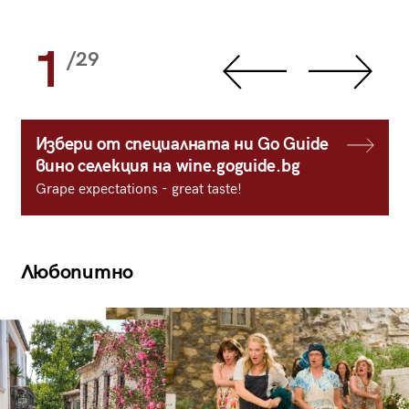
1
/29
Избери от специалната ни Go Guide
вино селекция на wine.goguide.bg
Grape expectations - great taste!
Любопитно