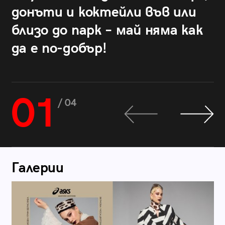
донъти и коктейли във или
близо до парк – май няма как
да е по-добър!
01
/ 04
Галерии