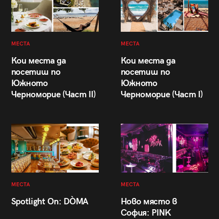
МЕСТА
МЕСТА
Кои места да
Кои места да
посетиш по
посетиш по
Южното
Южното
Черноморие (Част II)
Черноморие (Част I)
МЕСТА
МЕСТА
Spotlight On: DÒMA
Ново място в
София: PINK