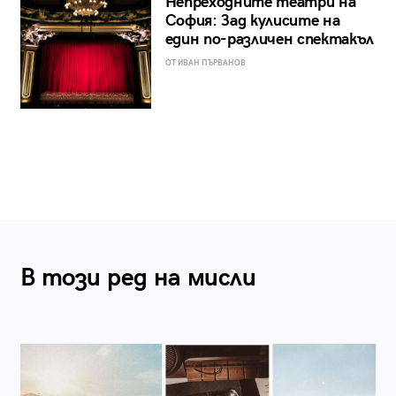
Непреходните театри на
София: Зад кулисите на
един по-различен спектакъл
ОТ ИВАН ПЪРВАНОВ
В този ред на мисли