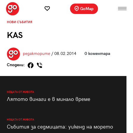
GoMap
НОВИ СЪБИТИЯ
KAS
редакторите
/ 08.02.2014
0 коментара
Сподели:
НЕЩАТА ОТ ЖИВОТА
Лятото винаги е в минало време
НЕЩАТА ОТ ЖИВОТА
Събития за седмицата: уикенд на морето