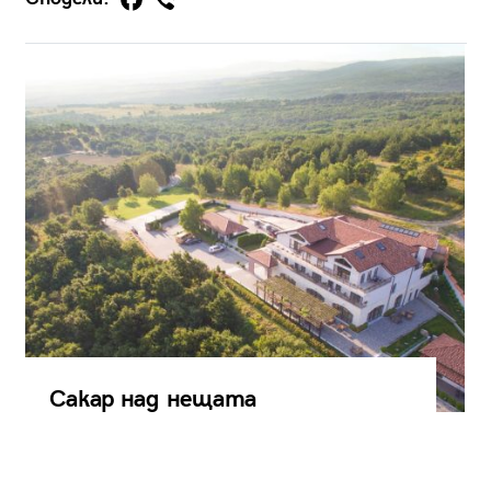
Сакар над нещата