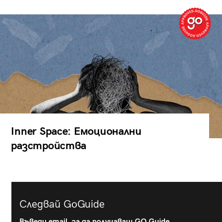
Inner Space: Емоционални
разстройства
Следвай GoGuide
Въведи email, за да получаваш GO Guide