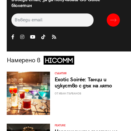
бюлетин
Намерено в
СЪБИТИЯ
Exotic Soirée: Танци и
изкуство с дъх на лято
ОТ ИВАН ПЪРВАНОВ
FEATURE