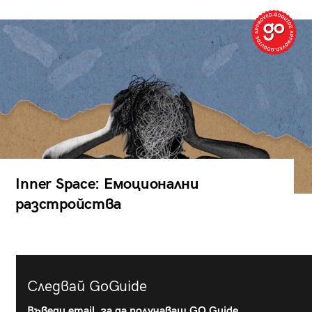
Inner Space: Емоционални
разстройства
Следвай GoGuide
Въведи email, за да получаваш GO Guide