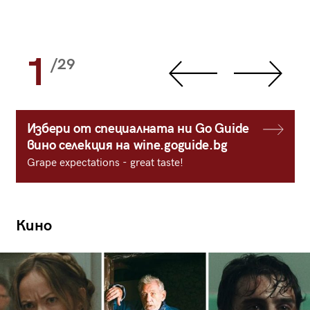
1
/29
Избери от специалната ни Go Guide
вино селекция на wine.goguide.bg
Grape expectations - great taste!
Кино