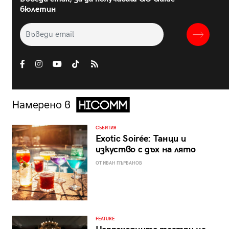
бюлетин
Намерено в
СЪБИТИЯ
Exotic Soirée: Танци и
изкуство с дъх на лято
ОТ ИВАН ПЪРВАНОВ
FEATURE