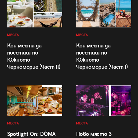
МЕСТА
МЕСТА
Кои места да
Кои места да
посетиш по
посетиш по
Южното
Южното
Черноморие (Част II)
Черноморие (Част I)
МЕСТА
МЕСТА
Spotlight On: DÒMA
Ново място в