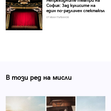
Непреходните театри на
София: Зад кулисите на
един по-различен спектакъл
ОТ ИВАН ПЪРВАНОВ
В този ред на мисли