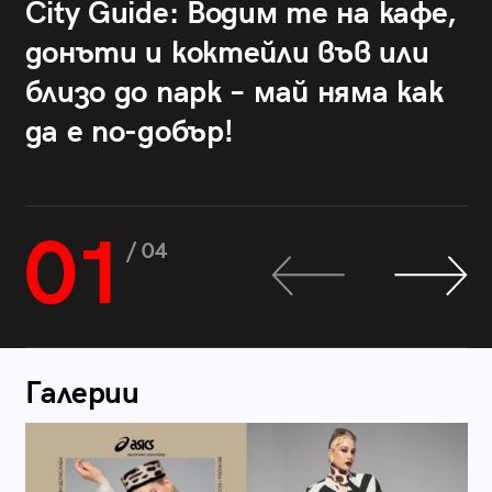
City Guide: Водим те на кафе,
донъти и коктейли във или
близо до парк – май няма как
да е по-добър!
01
/ 04
Галерии