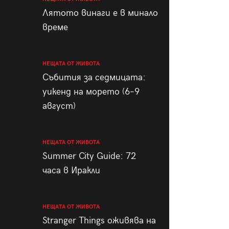
пания
Лятото винаги е в минало
време
НЕЩАТА ОТ ЖИВОТА
28
/29
Събития за седмицата:
уикенд на морето (6–9
август)
НЕЩАТА ОТ ЖИВОТА
Summer City Guide: 72
часа в Иракли
НЕЩАТА ОТ ЖИВОТА
Stranger Things оживява на