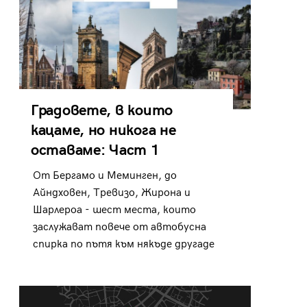
Градовете, в които
кацаме, но никога не
оставаме: Част 1
От Бергамо и Меминген, до
Айндховен, Тревизо, Жирона и
Шарлероа - шест места, които
заслужават повече от автобусна
спирка по пътя към някъде другаде