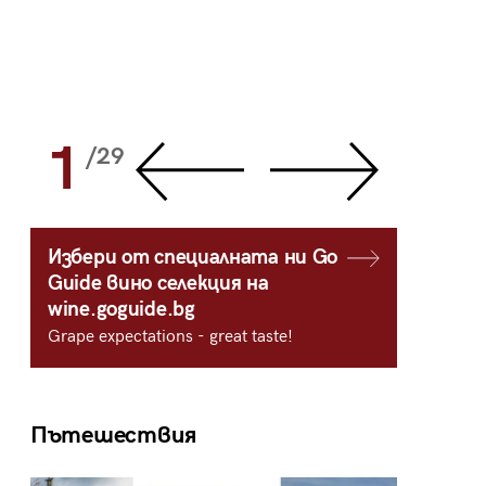
1
2
/29
/
Избери от специалната ни Go
Guide вино селекция на
wine.goguide.bg
Grape expectations - great taste!
Пътешествия