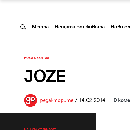
Места
Нещата от живота
Нови с
НОВИ СЪБИТИЯ
JOZE
редакторите
/ 14.02.2014
0 ком
 Shareable:
Summer Prelude: ка
лги вечери и
започва лятото в 
НЕЩАТА ОТ ЖИВОТА