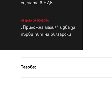
сцената в НДК
НЕЩАТА ОТ ЖИВОТА
„Приложна магия“ идва за
първи път на български
Тагове: