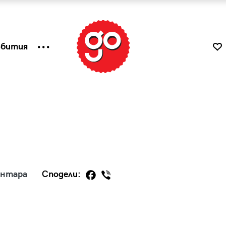
ъбития
ентара
Сподели:
к
Tender is the Wine – Какво
чаша
се пие на Лазурния бряг