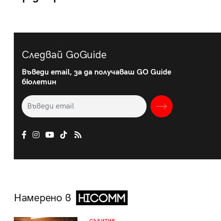
Следвай GoGuide
Въведи email, за да получаваш GO Guide
бюлетин
Намерено в