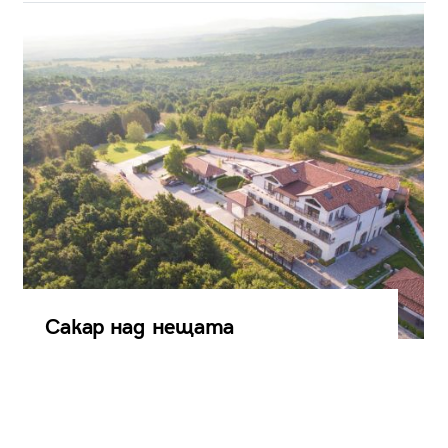
Сакар над нещата