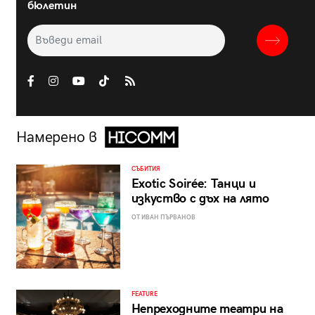
бюлетин
Намерено в
СЪБИТИЯ
Exotic Soirée: Танци и
изкуство с дъх на лято
ОТ ИВАН ПЪРВАНОВ
FEATURE
Непреходните театри на