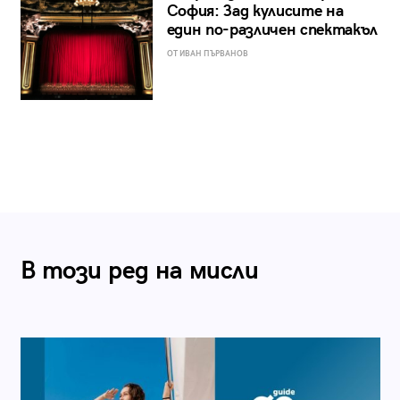
София: Зад кулисите на
един по-различен спектакъл
ОТ ИВАН ПЪРВАНОВ
В този ред на мисли