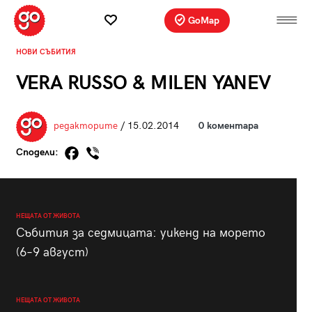
GoMap
НОВИ СЪБИТИЯ
VERA RUSSO & MILEN YANEV
редакторите
/ 15.02.2014
0 коментара
Сподели:
НЕЩАТА ОТ ЖИВОТА
Събития за седмицата: уикенд на морето
(6–9 август)
НЕЩАТА ОТ ЖИВОТА