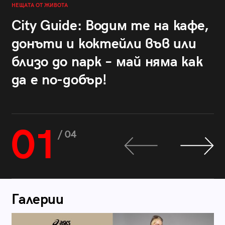
НЕЩАТА ОТ ЖИВОТА
City Guide: Водим те на кафе,
донъти и коктейли във или
близо до парк – май няма как
да е по-добър!
01
/ 04
Галерии