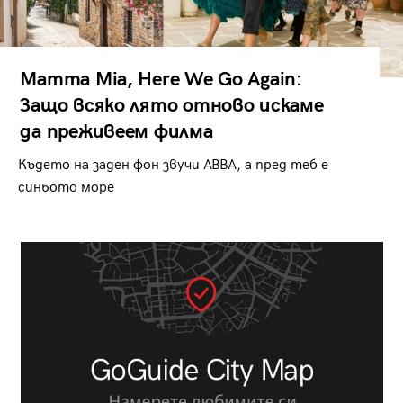
Mamma Mia, Here We Go Again:
Защо всяко лято отново искаме
да преживеем филма
Където на заден фон звучи ABBA, а пред теб е
синьото море