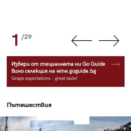
1
/29
Избери от специалната ни Go Guide
вино селекция на wine.goguide.bg
Grape expectations - great taste!
Пътешествия