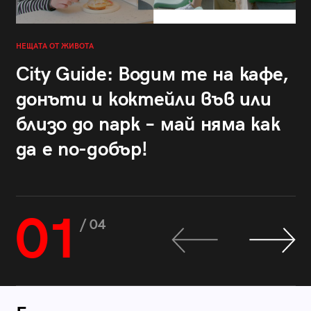
НЕЩАТА ОТ ЖИВОТА
City Guide: Водим те на кафе,
донъти и коктейли във или
близо до парк – май няма как
да е по-добър!
01
/ 04