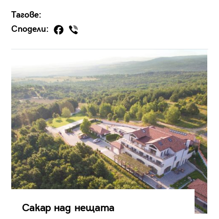
Тагове:
Сподели:
Сакар над нещата