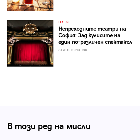
FEATURE
Непреходните театри на
София: Зад кулисите на
един по-различен спектакъл
ОТ ИВАН ПЪРВАНОВ
В този ред на мисли