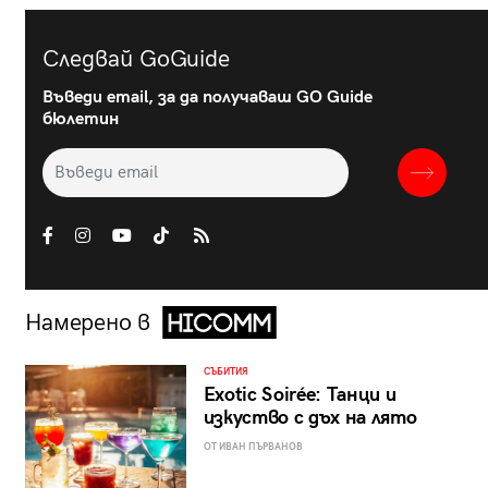
Следвай GoGuide
Въведи email, за да получаваш GO Guide
бюлетин
Намерено в
СЪБИТИЯ
Exotic Soirée: Танци и
изкуство с дъх на лято
ОТ ИВАН ПЪРВАНОВ