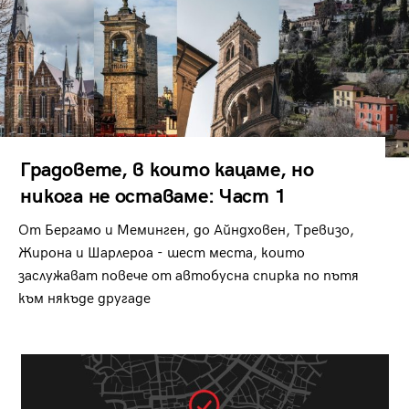
Градовете, в които кацаме, но
никога не оставаме: Част 1
От Бергамо и Меминген, до Айндховен, Тревизо,
Жирона и Шарлероа - шест места, които
заслужават повече от автобусна спирка по пътя
към някъде другаде