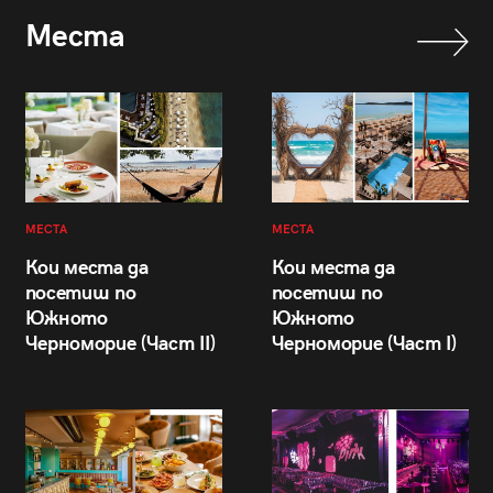
Места
МЕСТА
МЕСТА
Кои места да
Кои места да
посетиш по
посетиш по
Южното
Южното
Черноморие (Част II)
Черноморие (Част I)