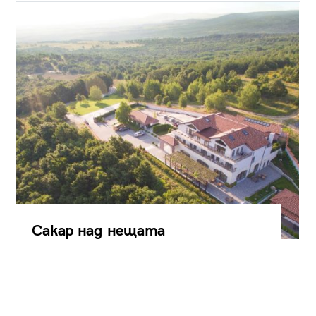
Сакар над нещата