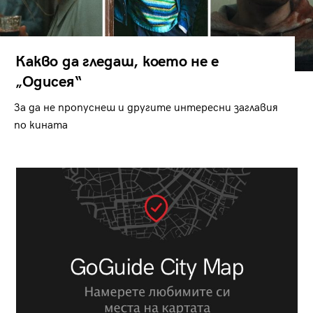
Какво да гледаш, което не е
„Одисея“
За да не пропуснеш и другите интересни заглавия
по кината