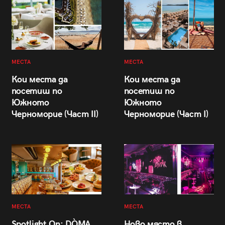
МЕСТА
МЕСТА
Кои места да
Кои места да
посетиш по
посетиш по
Южното
Южното
Черноморие (Част II)
Черноморие (Част I)
МЕСТА
МЕСТА
Spotlight On: DÒMA
Ново място в