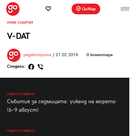
GoMap
НОВИ СЪБИТИЯ
V-DAT
редакторите
/ 21.02.2014
0 коментара
Сподели:
НЕЩАТА ОТ ЖИВОТА
Събития за седмицата: уикенд на морето
(6–9 август)
НЕЩАТА ОТ ЖИВОТА