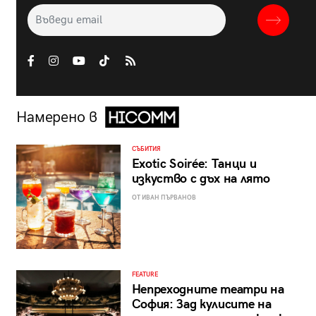
Намерено в
СЪБИТИЯ
Exotic Soirée: Танци и
изкуство с дъх на лято
ОТ ИВАН ПЪРВАНОВ
FEATURE
Непреходните театри на
София: Зад кулисите на