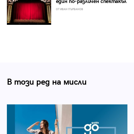
един по-различен спектакъл
ОТ ИВАН ПЪРВАНОВ
В този ред на мисли