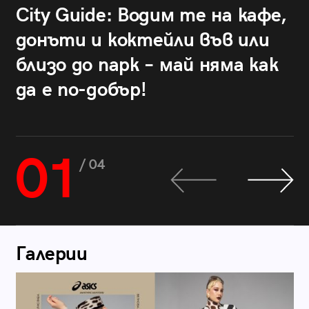
City Guide: Водим те на кафе,
донъти и коктейли във или
близо до парк – май няма как
да е по-добър!
01
/ 04
Галерии