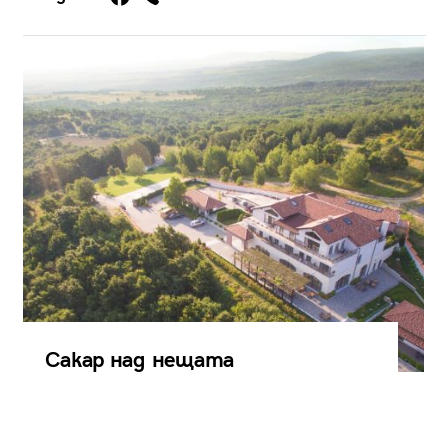
Сакар над нещата