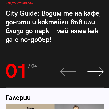
НЕЩАТА ОТ ЖИВОТА
City Guide: Водим те на кафе,
донъти и коктейли във или
близо до парк – май няма как
да е по-добър!
01
/ 04
Галерии