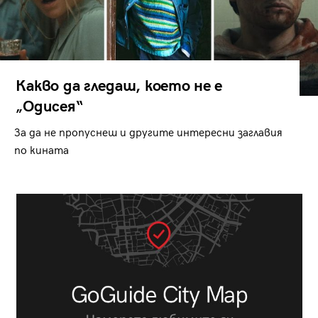
Какво да гледаш, което не е
„Одисея“
За да не пропуснеш и другите интересни заглавия
по кината