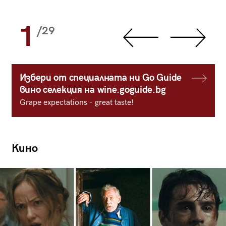
1
/29
Избери от специалната ни Go Guide
вино селекция на wine.goguide.bg
Grape expectations - great taste!
Кино