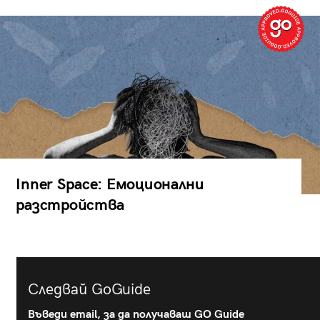
Inner Space: Емоционални
разстройства
Следвай GoGuide
Въведи email, за да получаваш GO Guide