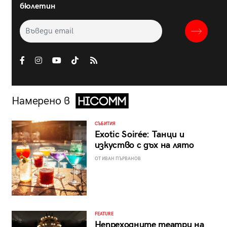
бюлетин
Намерено в
СЪБИТИЯ
Exotic Soirée: Танци и
изкуство с дъх на лято
ОТ ИВАН ПЪРВАНОВ
FEATURE
Непреходните театри на