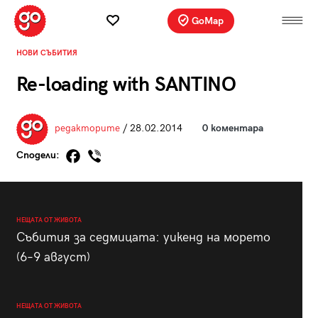
GoMap
НОВИ СЪБИТИЯ
Re-loading with SANTINO
редакторите
/ 28.02.2014
0 коментара
Сподели:
НЕЩАТА ОТ ЖИВОТА
Събития за седмицата: уикенд на морето
(6–9 август)
НЕЩАТА ОТ ЖИВОТА