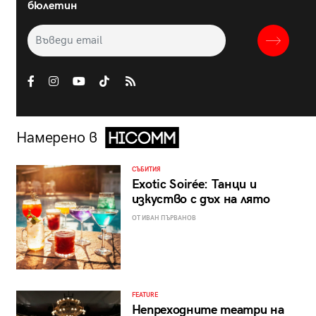
бюлетин
Намерено в
СЪБИТИЯ
Exotic Soirée: Танци и
изкуство с дъх на лято
ОТ ИВАН ПЪРВАНОВ
FEATURE
Непреходните театри на