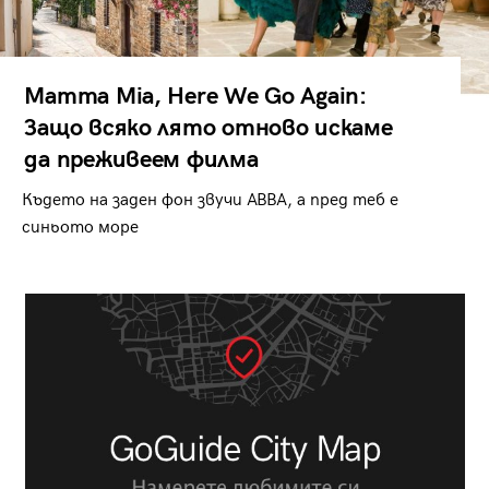
Mamma Mia, Here We Go Again:
Защо всяко лято отново искаме
да преживеем филма
Където на заден фон звучи ABBA, а пред теб е
синьото море