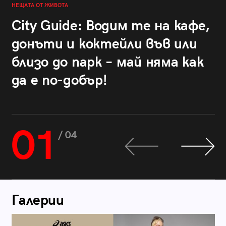
НЕЩАТА ОТ ЖИВОТА
City Guide: Водим те на кафе,
донъти и коктейли във или
близо до парк – май няма как
да е по-добър!
01
/ 04
Галерии