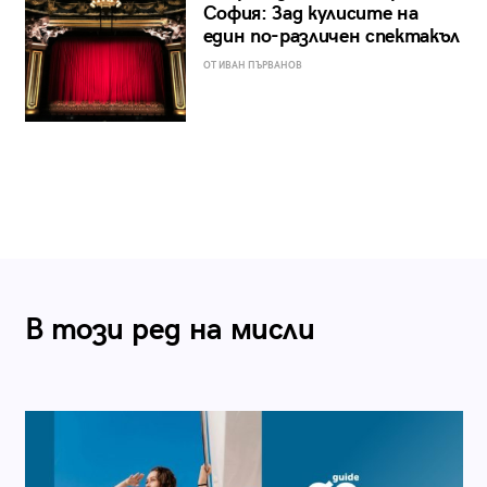
София: Зад кулисите на
един по-различен спектакъл
ОТ ИВАН ПЪРВАНОВ
В този ред на мисли