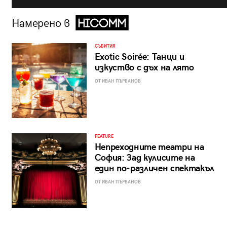
Намерено в
СЪБИТИЯ
Exotic Soirée: Танци и
изкуство с дъх на лято
ОТ ИВАН ПЪРВАНОВ
FEATURE
Непреходните театри на
София: Зад кулисите на
един по-различен спектакъл
ОТ ИВАН ПЪРВАНОВ