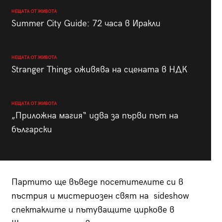
НЕЩАТА ОТ ЖИВОТА
Summer City Guide: 72 часа в Иракли
НЕЩАТА ОТ ЖИВОТА
Stranger Things оживява на сцената в НДК
НЕЩАТА ОТ ЖИВОТА
„Приложна магия“ идва за първи път на
български
Партито ще въведе посетителите си в
пъстрия и мистериозен свят на sideshow
спектаклите и пътуващите циркове в