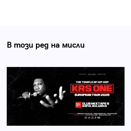
В този ред на мисли