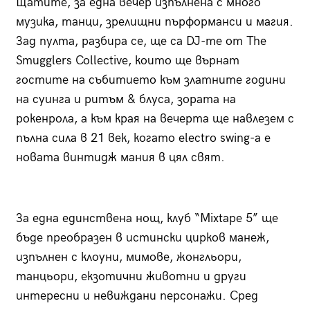
Щатите, за една вечер изпълнена с много
музика, танци, зрелищни пърформанси и магия.
Зад пулта, разбира се, ще са DJ-те от The
Smugglers Collective, които ще върнат
гостите на събитието към златните години
на суинга и ритъм & блуса, зората на
рокенрола, a към края на вечерта ще навлезем с
пълна сила в 21 век, когато electro swing-a е
новата винтидж мания в цял свят.
За една единствена нощ, клуб “Mixtape 5” ще
бъде преобразен в истински цирков манеж,
изпълнен с клоуни, мимове, жонгльори,
танцьори, екзотични животни и други
интересни и невиждани персонажи. Сред