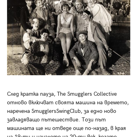
След кратка пауза, The Smugglers Collective
отново включват своята машина на времето,
наречена SmugglersSwingClub, за едно ново
завладяващо пътешествие. Този път
машината ще ни отведе още по-назад, в края
на 19-ти и началото на 20-ти век, когато