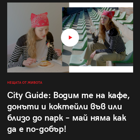
НЕЩАТА ОТ ЖИВОТА
City Guide: Водим те на кафе,
донъти и коктейли във или
близо до парк – май няма как
да е по-добър!