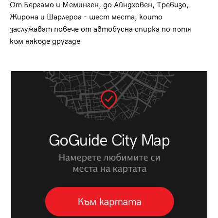
От Бергамо и Меминген, до Айндховен, Тревизо,
Жирона и Шарлероа - шест места, които
заслужават повече от автобусна спирка по пътя
към някъде другаде