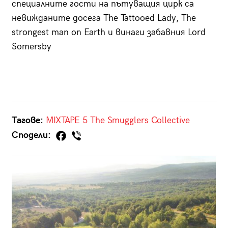
специалните гости на пътуващия цирк са
невижданите досега The Tattooed Lady, The
strongest man on Earth и винаги забавния Lord
Somersby
Тагове:
MIXTAPE 5
The Smugglers Collective
Сподели: