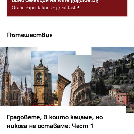
вино селекция на wine.goguide.bg
Grape expectations - great taste!
Пътешествия
Градовете, в които кацаме, но
никога не оставаме: Част 1