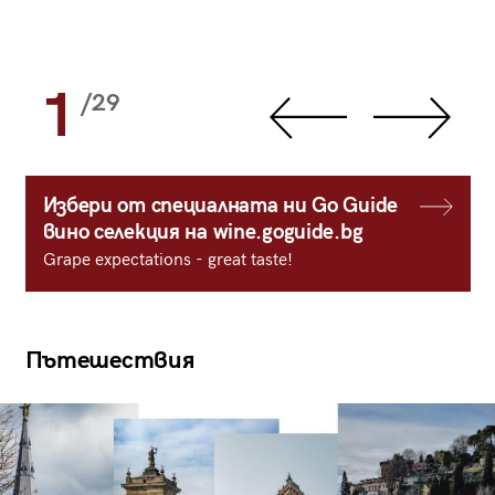
1
/29
Избери от специалната ни Go Guide
вино селекция на wine.goguide.bg
Grape expectations - great taste!
Пътешествия