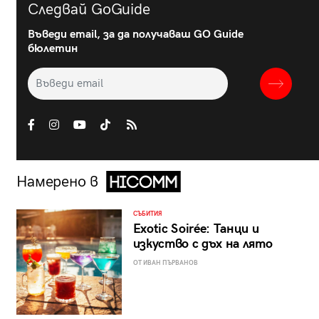
Следвай GoGuide
Въведи email, за да получаваш GO Guide
бюлетин
Намерено в
СЪБИТИЯ
Exotic Soirée: Танци и
изкуство с дъх на лято
ОТ ИВАН ПЪРВАНОВ