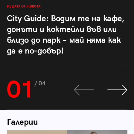
НЕЩАТА ОТ ЖИВОТА
City Guide: Водим те на кафе,
донъти и коктейли във или
близо до парк – май няма как
да е по-добър!
01
/ 04
Галерии