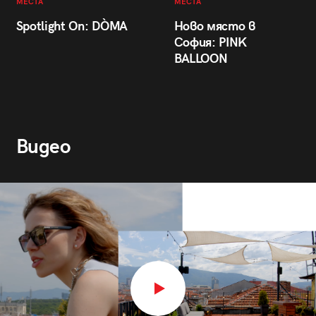
МЕСТА
МЕСТА
Spotlight On: DÒMA
Ново място в
София: PINK
BALLOON
Видео