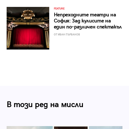
FEATURE
Непреходните театри на
София: Зад кулисите на
един по-различен спектакъл
ОТ ИВАН ПЪРВАНОВ
В този ред на мисли