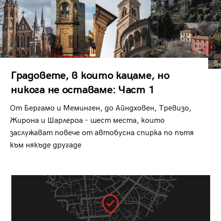
Градовете, в които кацаме, но
никога не оставаме: Част 1
От Бергамо и Меминген, до Айндховен, Тревизо,
Жирона и Шарлероа - шест места, които
заслужават повече от автобусна спирка по пътя
към някъде другаде