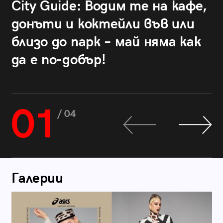
City Guide: Водим те на кафе,
донъти и коктейли във или
близо до парк – май няма как
да е по-добър!
01
/ 04
Галерии