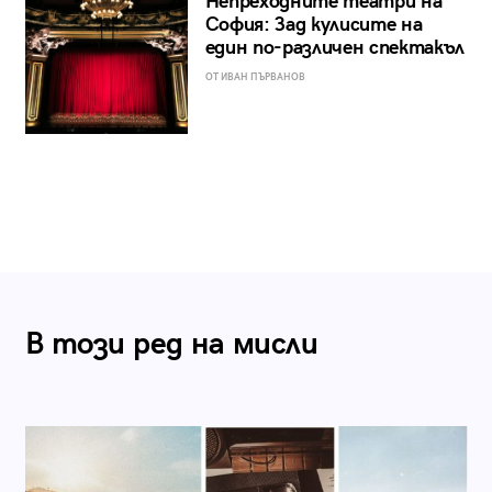
Непреходните театри на
София: Зад кулисите на
един по-различен спектакъл
ОТ ИВАН ПЪРВАНОВ
В този ред на мисли