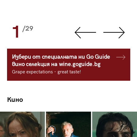
1
/29
Избери от специалната ни Go Guide
вино селекция на wine.goguide.bg
Grape expectations - great taste!
Кино