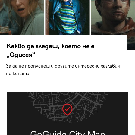
Какво да гледаш, което не е
„Одисея“
За да не пропуснеш и другите интересни заглавия
по кината