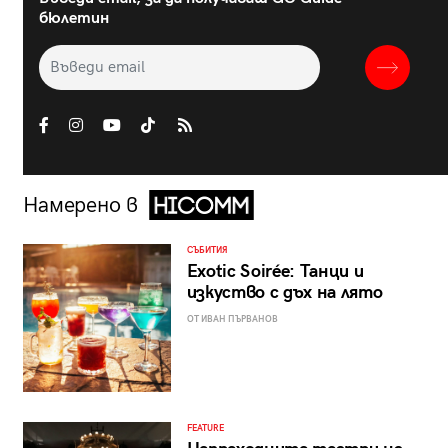
бюлетин
Намерено в
СЪБИТИЯ
Exotic Soirée: Танци и
изкуство с дъх на лято
ОТ ИВАН ПЪРВАНОВ
FEATURE