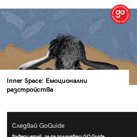
Inner Space: Емоционални
разстройства
Следвай GoGuide
Въведи email, за да получаваш GO Guide