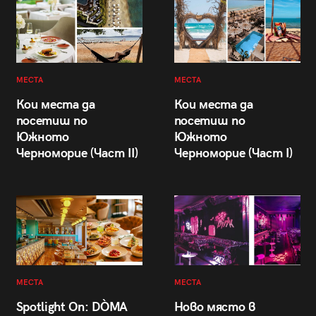
МЕСТА
МЕСТА
Кои места да
Кои места да
посетиш по
посетиш по
Южното
Южното
Черноморие (Част II)
Черноморие (Част I)
МЕСТА
МЕСТА
Spotlight On: DÒMA
Ново място в