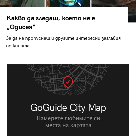
Какво да гледаш, което не е
„Одисея“
За да не пропуснеш и другите интересни заглавия
по кината