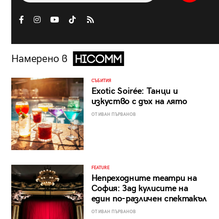
Намерено в
СЪБИТИЯ
Exotic Soirée: Танци и
изкуство с дъх на лято
ОТ ИВАН ПЪРВАНОВ
FEATURE
Непреходните театри на
София: Зад кулисите на
един по-различен спектакъл
ОТ ИВАН ПЪРВАНОВ