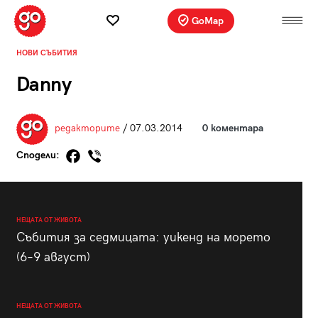
GoMap
НОВИ СЪБИТИЯ
Danny
редакторите
/ 07.03.2014
0 коментара
Сподели:
НЕЩАТА ОТ ЖИВОТА
Събития за седмицата: уикенд на морето
(6–9 август)
НЕЩАТА ОТ ЖИВОТА