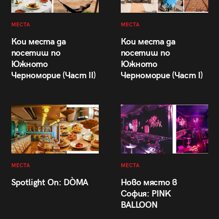
МЕСТА
МЕСТА
Кои места да
Кои места да
посетиш по
посетиш по
Южното
Южното
Черноморие (Част II)
Черноморие (Част I)
МЕСТА
МЕСТА
Spotlight On: DÒMA
Ново място в
София: PINK
BALLOON