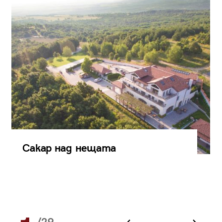
Сакар над нещата