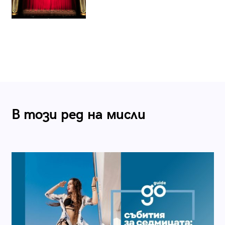
В този ред на мисли