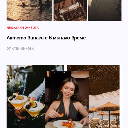
НЕЩАТА ОТ ЖИВОТА
Лятото винаги е в минало време
ОТ КАТИ МИКОВА