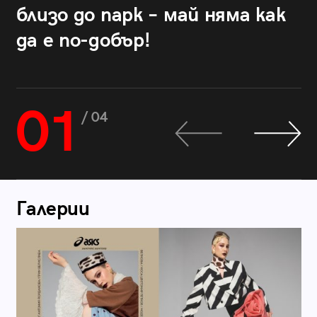
близо до парк – май няма как
да е по-добър!
01
/ 04
Галерии