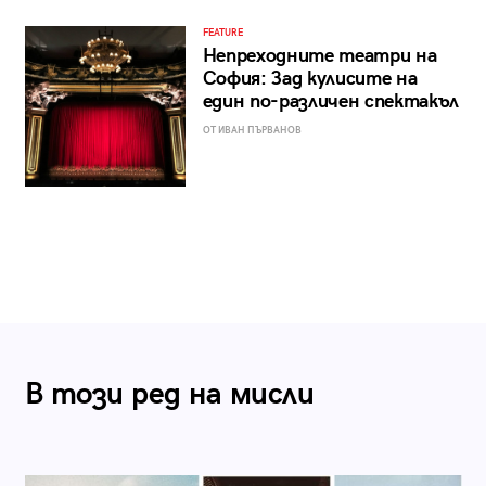
FEATURE
Непреходните театри на
София: Зад кулисите на
един по-различен спектакъл
ОТ ИВАН ПЪРВАНОВ
В този ред на мисли