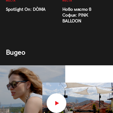
МЕСТА
МЕСТА
Spotlight On: DÒMA
Ново място в
София: PINK
BALLOON
Видео