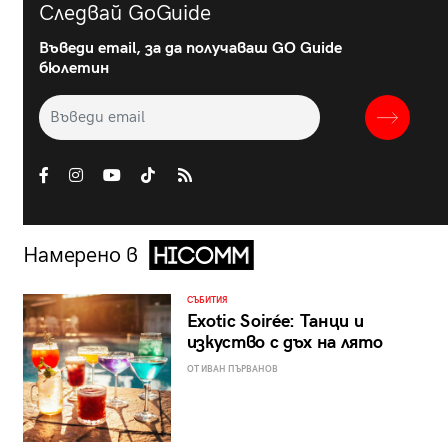
Следвай GoGuide
Въведи email, за да получаваш GO Guide
бюлетин
Намерено в
СЪБИТИЯ
Exotic Soirée: Танци и
изкуство с дъх на лято
ОТ ИВАН ПЪРВАНОВ