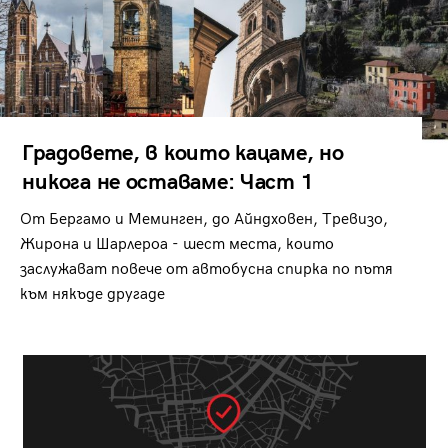
Градовете, в които кацаме, но
никога не оставаме: Част 1
От Бергамо и Меминген, до Айндховен, Тревизо,
Жирона и Шарлероа - шест места, които
заслужават повече от автобусна спирка по пътя
към някъде другаде