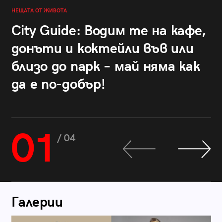
НЕЩАТА ОТ ЖИВОТА
City Guide: Водим те на кафе,
донъти и коктейли във или
близо до парк – май няма как
да е по-добър!
01
/ 04
Галерии