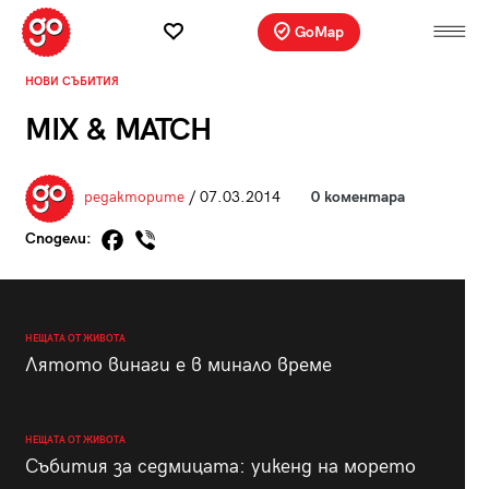
GoMap
НОВИ СЪБИТИЯ
MIX & MATCH
редакторите
/ 07.03.2014
0 коментара
Сподели:
НЕЩАТА ОТ ЖИВОТА
Лятото винаги е в минало време
НЕЩАТА ОТ ЖИВОТА
Събития за седмицата: уикенд на морето