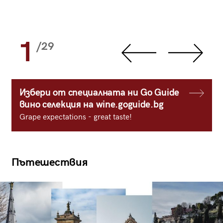
1
/29
Избери от специалната ни Go Guide
вино селекция на wine.goguide.bg
Grape expectations - great taste!
Пътешествия