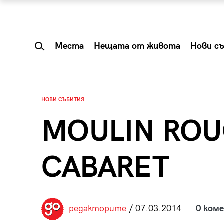
Места
Нещата от живота
Нови с
НОВИ СЪБИТИЯ
MOULIN ROU
CABARET
 Shareable:
Summer Prelude: ка
редакторите
/ 07.03.2014
0 ком
лги вечери и
започва лятото в 