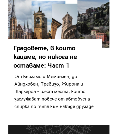
Градовете, в които
кацаме, но никога не
оставаме: Част 1
От Бергамо и Меминген, до
Айндховен, Тревизо, Жирона и
Шарлероа - шест места, които
заслужават повече от автобусна
спирка по пътя към някъде другаде