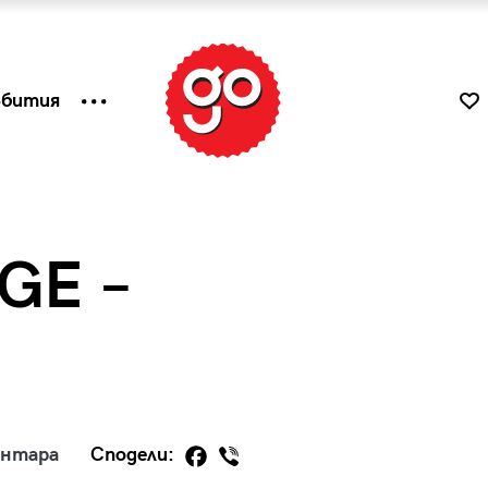
ъбития
GE –
к
Tender is the Wine – Какво
ентара
Сподели:
чаша
се пие на Лазурния бряг