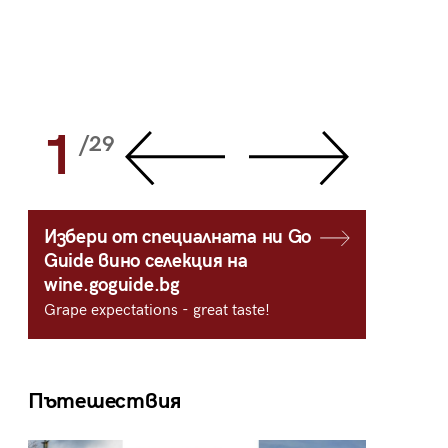
1
2
/29
/
Избери от специалната ни Go
Guide вино селекция на
wine.goguide.bg
Grape expectations - great taste!
Пътешествия