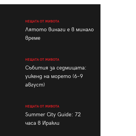
пания
НЕЩАТА ОТ ЖИВОТА
Лятото винаги е в минало
време
28
/29
НЕЩАТА ОТ ЖИВОТА
Събития за седмицата:
уикенд на морето (6–9
август)
НЕЩАТА ОТ ЖИВОТА
Summer City Guide: 72
часа в Иракли