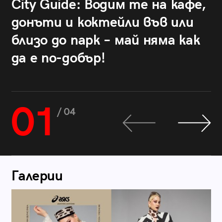
City Guide: Водим те на кафе,
донъти и коктейли във или
близо до парк – май няма как
да е по-добър!
01
/ 04
Галерии