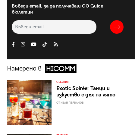
Въведи email, за да получаваш GO Guide
бюлетин
Намерено в
СЪБИТИЯ
Exotic Soirée: Танци и
изкуство с дъх на лято
ОТ ИВАН ПЪРВАНОВ