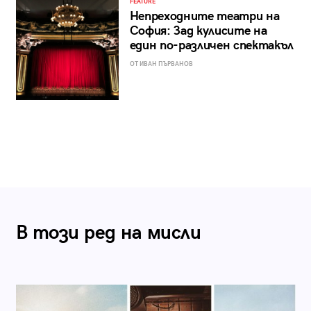
FEATURE
Непреходните театри на
София: Зад кулисите на
един по-различен спектакъл
ОТ ИВАН ПЪРВАНОВ
В този ред на мисли