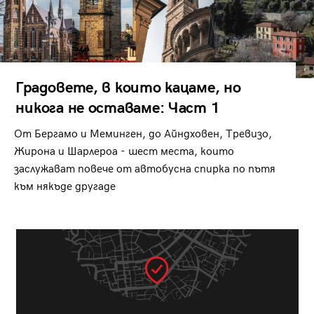
Градовете, в които кацаме, но
никога не оставаме: Част 1
От Бергамо и Меминген, до Айндховен, Тревизо,
Жирона и Шарлероа - шест места, които
заслужават повече от автобусна спирка по пътя
към някъде другаде