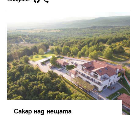
Сакар над нещата