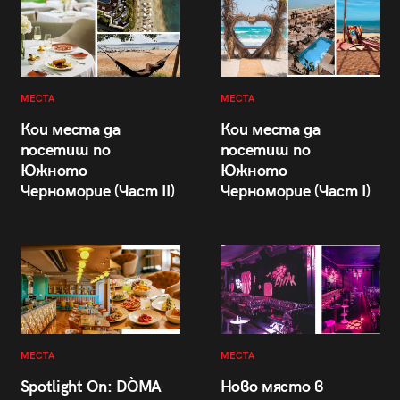
МЕСТА
МЕСТА
Кои места да
Кои места да
посетиш по
посетиш по
Южното
Южното
Черноморие (Част II)
Черноморие (Част I)
МЕСТА
МЕСТА
Spotlight On: DÒMA
Ново място в